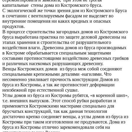
капитальные стены дома из Костромского бруса.
С экологической же точки зрения дом из Костромского Бруса
в сочетании с вентилируемым фасадом не выделяет во
внутренние помещения ни каких вредных и опасных
продуктов.
В процессе строительства загородных домов из Костромского
бруса выработана практика по защите деловой древесины на
этапах хранения и строительства от разрушительного
воздействия влаги. Древесина домов из бруса производимых
в Костроме обрабатывается специальным защитными
составами противостоящими воздействию древесных грибков
и различных насекомых разрушающих древесину.
Венцы Костромских домов из бруса меж собой соединяют
специальными крепежными деталями -нагилями. Что
несомненно увиливает прочность конструкции Домов из
бруса из Костромы, а так же противостоит деформации
неизбежной при естественной сушке.
Углы домов из бруса из Костромы рубятся, «в коренной шип»,
т.е. внешних выпусков. Этот способ рубки разработан и
применяется Костромскими мастерами специально для
брусчатых конструкций, так как данная технология
достаточно крепко соединяет венцы, а углы домов из бруса из
Костромы при таком изготовлении не продуваются. Дома из
бруса из Костромы отлично зарекомендовали себя на