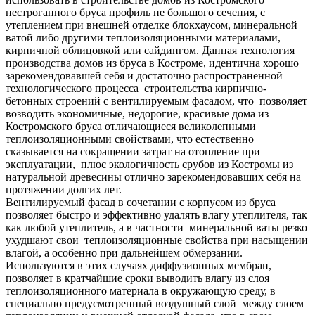
нестроганного бруса профиль не большого сечения, с
утеплением при внешней отделке блокхаусом, минеральной
ватой либо другими теплоизоляционными материалами,
кирпичной облицовкой или сайдингом. Данная технология
производства домов из бруса в Костроме, идентична хорошо
зарекомендовавшей себя и достаточно распространенной
технологического процесса строительства кирпично-
бетонных строений с вентилируемым фасадом, что позволяет
возводить экономичные, недорогие, красивые дома из
Костромского бруса отличающиеся великолепными
теплоизоляционными свойствами, что естественно
сказывается на сокращении затрат на отопление при
эксплуатации, плюс экологичность срубов из Костромы из
натуральной древесины отлично зарекомендовавших себя на
протяжении долгих лет.
Вентилируемый фасад в сочетании с корпусом из бруса
позволяет быстро и эффективно удалять влагу утеплителя, так
как любой утеплитель, а в частности минеральной ваты резко
ухудшают свои теплоизоляционные свойства при насыщении
влагой, а особенно при дальнейшем обмерзании.
Используются в этих случаях диффузионных мембран,
позволяет в кратчайшие сроки выводить влагу из слоя
теплоизоляционного материала в окружающую среду, в
специально предусмотренный воздушный слой между слоем