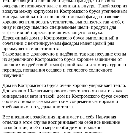
теплоизоляции и внешней отделкой фасада, что в свою
очередь не позволяет влаге проникать внутрь. Такой зазор из
воздуха между корпусом из Костромского бруса утепленным
минеральной ватой и внешней отделкой фасада позволяет
хорошо вентилировать утеплитель, выполняется так чтоб, с
низу и сверху имелись специальные щели- продухи для
эффективной циркуляции окружающего воздуха.
Деревянный дом из Костромского бруса выполненный в
сочетании с вентилируемым фасадом имеет целый ряд
преимуществ и достоинств:
Такое здание долговечно и надёжно, так как несущие стены
из деревянного Костромского бруса хорошее защищены от
внешних воздействий атмосферной влаги и температурного
перепада, попадания осадков и теплового солнечного
излучения.
Дом из Костромского бруса очень хорошо удерживает тепло.
Достаточно 10-сантиметрового слоя такого утеплителя как
минеральная вата и такой дом из Костромского бруса сможет
соответствовать самым жестким современным нормам и
требованиям по удержанию тепла.
Все внешние воздействия принимает на себя Наружная
отделка в этом случае воспринимает на себя все внешние
воздействия, и её по мере необходимости можно
отремонтировать и заменять, при этом не трогая