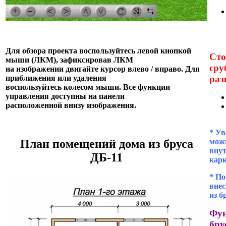
Для обзора проекта воспользуйтесь левой кнопкой
Сто
мыши (ЛКМ), зафиксировав ЛКМ
сру
на изображении двигайте курсор влево / вправо. Для
раз
приближения или удаления
воспользуйтесь колесом мыши. Все функции
управления доступны на панели
расположенной внизу изображения.
* Ув
можн
План помещений дома из бруса
внут
ДБ-11
кар
* П
внес
из б
Фун
бру