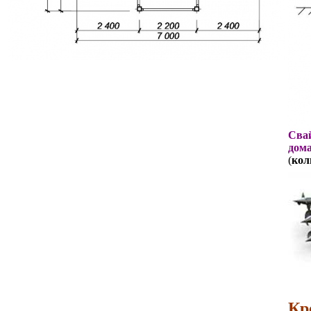
Свай
дома
(
кол
Кр