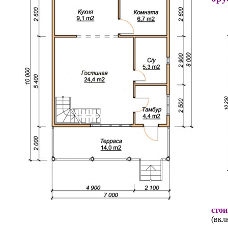
стои
(вкл