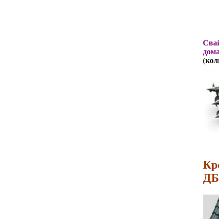
Свай
дома
(
кол
Кр
ДБ