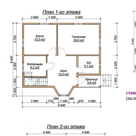
стои
(вкл