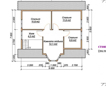
стои
(вкл