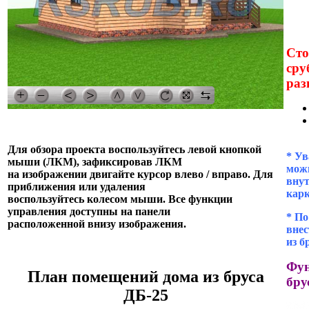
Сто
сру
раз
Для обзора проекта воспользуйтесь левой кнопкой
* Ув
мыши (ЛКМ), зафиксировав ЛКМ
можн
на изображении двигайте курсор влево / вправо. Для
внут
приближения или удаления
кар
воспользуйтесь колесом мыши. Все функции
управления доступны на панели
* П
расположенной внизу изображения.
внес
из б
Фун
План помещений дома из бруса
бру
ДБ-25