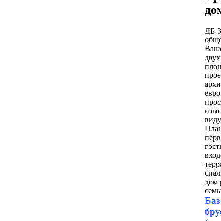
до
ДБ-3
обще
Ваше
двух
площ
прое
архи
евро
прос
изыс
виду
План
перв
гост
вход
терр
спал
дом 
семь
Баз
бру