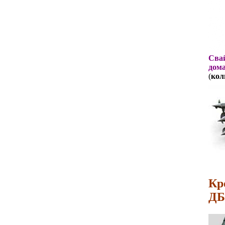
Свай
дома
(
кол
Кр
ДБ