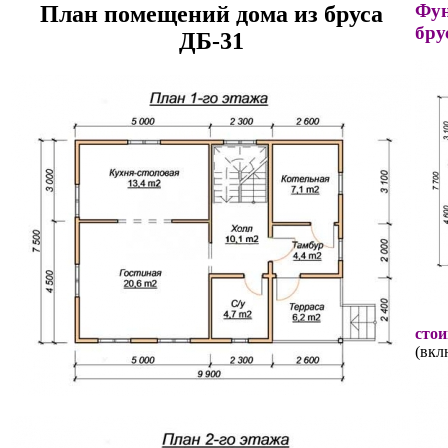
Фун
План помещений дома из бруса
бру
ДБ-31
стои
(вкл