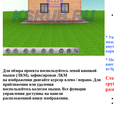
* Ув
можн
внут
кар
* П
внес
из б
Для обзора проекта воспользуйтесь левой кнопкой
мыши (ЛКМ), зафиксировав ЛКМ
Сто
на изображении двигайте курсор влево / вправо. Для
сру
приближения или удаления
раз
воспользуйтесь колесом мыши. Все функции
управления доступны на панели
расположенной внизу изображения.