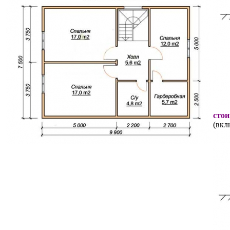
стои
(вкл