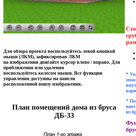
Сто
сру
раз
Для обзора проекта воспользуйтесь левой кнопкой
мыши (ЛКМ), зафиксировав ЛКМ
на изображении двигайте курсор влево / вправо. Для
приближения или удаления
воспользуйтесь колесом мыши. Все функции
* Ув
управления доступны на панели
можн
расположенной внизу изображения.
внут
кар
* П
План помещений дома из бруса
внес
из б
ДБ-33
Фун
бру