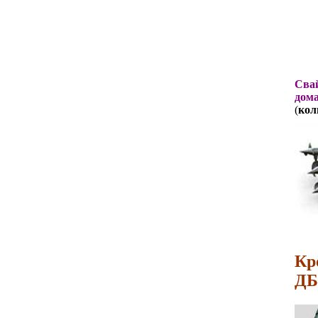
Свай
дома
(
кол
Кр
ДБ