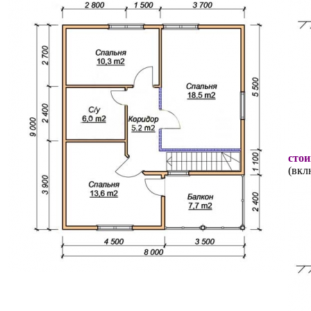
стои
(вкл