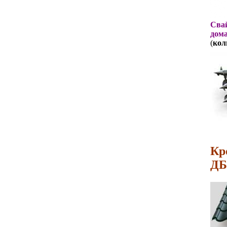
Свай
дома
(
кол
Кр
ДБ