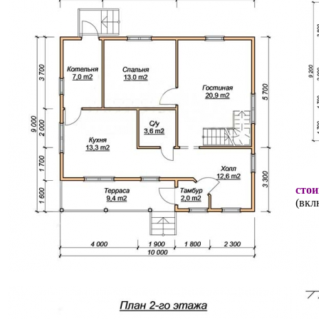
стои
(вкл