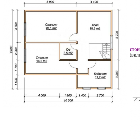
стои
(вкл