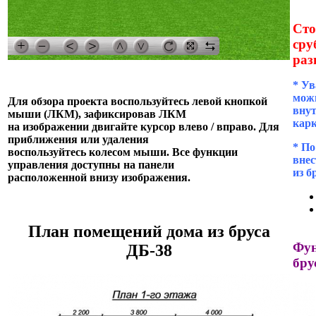
Сто
сру
раз
* Ув
можн
Для обзора проекта воспользуйтесь левой кнопкой
внут
мыши (ЛКМ), зафиксировав ЛКМ
кар
на изображении двигайте курсор влево / вправо. Для
приближения или удаления
* П
воспользуйтесь колесом мыши. Все функции
внес
управления доступны на панели
из б
расположенной внизу изображения.
План помещений дома из бруса
Фун
ДБ-38
бру