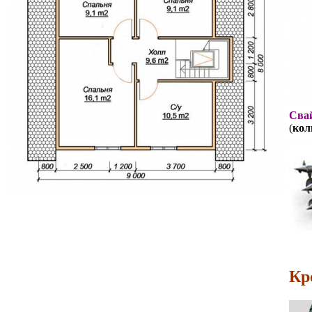
Свай
(
кол
Кр