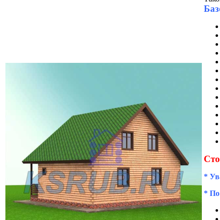
Баз
Сто
* Ув
* По