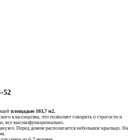
-52
общей
площадью 103,7 м2.
кого классицизма, что позволяет говорить о строгости и
и, все высокофункционально.
 санузел. Перед домом располагается небольшое крыльцо. На
ом.
ля семьи из 6-7 человек.