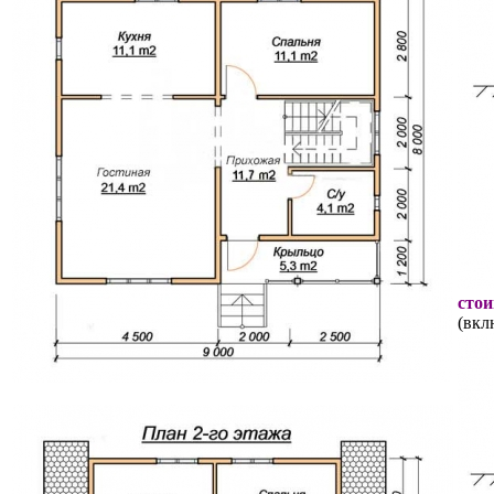
стои
(вкл