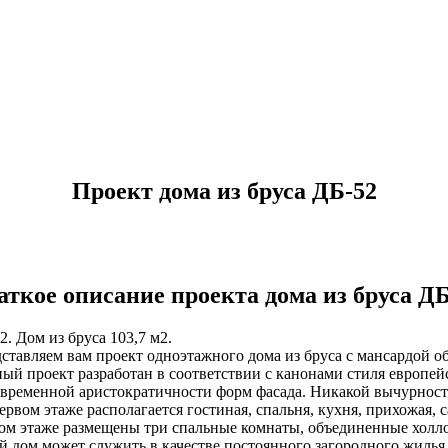
Проект дома из бруса ДБ-52
аткое описание проекта дома из бруса ДБ
2. Дом из бруса 103,7 м2.
ставляем вам проект одноэтажного дома из бруса с мансардой 
ый проект разработан в соответствии с канонами стиля европейс
временной аристократичности форм фасада. Никакой вычурност
ервом этаже располагается гостиная, спальня, кухня, прихожая,
ом этаже размещены три спальные комнаты, объединенные холл
й дом может служить в качестве постоянного загородного жилья д