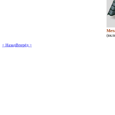
Мет
(вкл
< Назад
Вперёд >