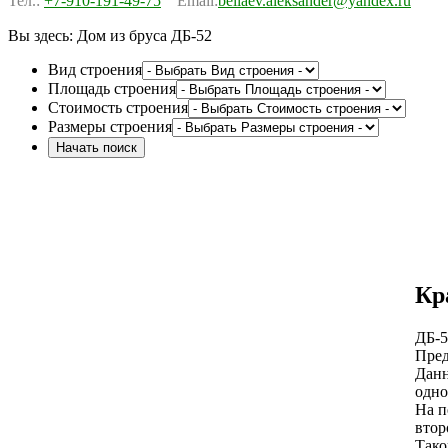
Тел.:
+7-910-191-49-75
Email:
beliaev.aleksander@yandex.ru
Вы здесь:
Дом из бруса ДБ-52
Вид строения
Площадь строения
Стоимость строения
Размеры строения
Кр
ДБ-5
Пред
Данн
одно
На п
втор
Тако