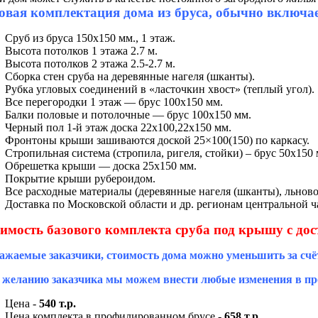
овая комплектация дома из бруса, обычно включает
Сруб из бруса 150х150 мм., 1 этаж.
Высота потолков 1 этажа 2.7 м.
Высота потолков 2 этажа 2.5-2.7 м.
Сборка стен сруба на деревянные нагеля (шканты).
Рубка угловых соединений в «ласточкин хвост» (теплый угол).
Все перегородки 1 этаж — брус 100х150 мм.
Балки половые и потолочные — брус 100х150 мм.
Черный пол 1-й этаж доска 22х100,22х150 мм.
Фронтоны крыши зашиваются доской 25×100(150) по каркасу.
Стропильная система (стропила, ригеля, стойки) – брус 50х150 
Обрешетка крыши — доска 25х150 мм.
Покрытие крыши рубероидом.
Все расходные материалы (деревянные нагеля (шканты), льново
Доставка по Московской области и др. регионам центральной ча
имость базового комплекта сруба под крышу с дос
ажаемые заказчики, стоимость дома можно уменьшить за счё
 желанию заказчика мы можем внести любые изменения в про
Цена -
540 т.р.
Цена комплекта в профилированном брусе -
658 т.р.