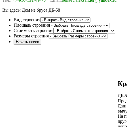
Тел.:
+7-910-191-49-75
Email:
beliaev.aleksander@yandex.ru
Вы здесь:
Дом из бруса ДБ-58
Вид строения
Площадь строения
Стоимость строения
Размеры строения
Кр
ДБ-5
Пред
Данн
вычу
На п
друг
допо