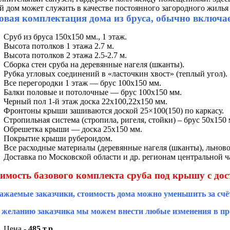
й дом может служить в качестве постоянного загородного жилья 
овая комплектация дома из бруса, обычно включает
Сруб из бруса 150х150 мм., 1 этаж.
Высота потолков 1 этажа 2.7 м.
Высота потолков 2 этажа 2.5-2.7 м.
Сборка стен сруба на деревянные нагеля (шканты).
Рубка угловых соединений в «ласточкин хвост» (теплый угол).
Все перегородки 1 этаж — брус 100х150 мм.
Балки половые и потолочные — брус 100х150 мм.
Черный пол 1-й этаж доска 22х100,22х150 мм.
Фронтоны крыши зашиваются доской 25×100(150) по каркасу.
Стропильная система (стропила, ригеля, стойки) – брус 50х150 
Обрешетка крыши — доска 25х150 мм.
Покрытие крыши рубероидом.
Все расходные материалы (деревянные нагеля (шканты), льново
Доставка по Московской области и др. регионам центральной ча
имость базового комплекта сруба под крышу с дос
ажаемые заказчики, стоимость дома можно уменьшить за счё
 желанию заказчика мы можем внести любые изменения в про
Цена -
485 т.р.