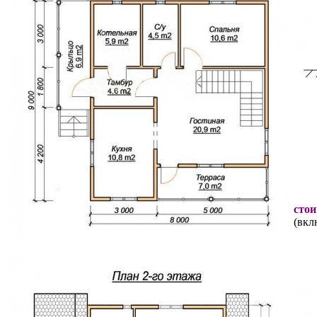
стои
(вкл