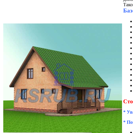
Тако
Баз
Сто
* Ув
* По