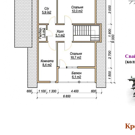
Свай
(
кол
Кр