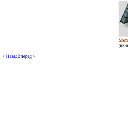
Мет
(вкл
< Назад
Вперёд >