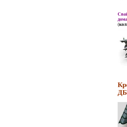
Свай
дома
(
кол
Кр
ДБ