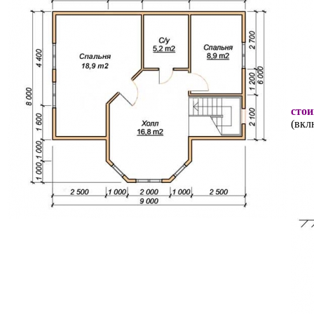
стои
(вкл