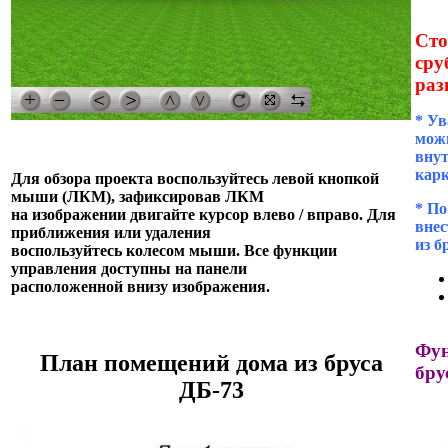
Сто
сру
раз
* Ув
можн
внут
кар
Для обзора проекта воспользуйтесь левой кнопкой
мыши (ЛКМ), зафиксировав ЛКМ
* П
на изображении двигайте курсор влево / вправо. Для
внес
приближения или удаления
из б
воспользуйтесь колесом мыши. Все функции
управления доступны на панели
расположенной внизу изображения.
Фун
План помещений дома из бруса
бру
ДБ-73