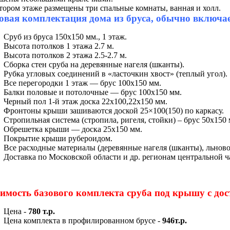
тором этаже размещены три спальные комнаты, ванная и холл.
овая комплектация дома из бруса, обычно включает
Сруб из бруса 150х150 мм., 1 этаж.
Высота потолков 1 этажа 2.7 м.
Высота потолков 2 этажа 2.5-2.7 м.
Сборка стен сруба на деревянные нагеля (шканты).
Рубка угловых соединений в «ласточкин хвост» (теплый угол).
Все перегородки 1 этаж — брус 100х150 мм.
Балки половые и потолочные — брус 100х150 мм.
Черный пол 1-й этаж доска 22х100,22х150 мм.
Фронтоны крыши зашиваются доской 25×100(150) по каркасу.
Стропильная система (стропила, ригеля, стойки) – брус 50х150 
Обрешетка крыши — доска 25х150 мм.
Покрытие крыши рубероидом.
Все расходные материалы (деревянные нагеля (шканты), льново
Доставка по Московской области и др. регионам центральной ча
имость базового комплекта сруба под крышу с дос
Цена -
780 т.р.
Цена комплекта в профилированном брусе -
946т.р.