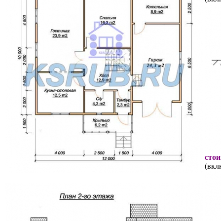
стои
(вкл