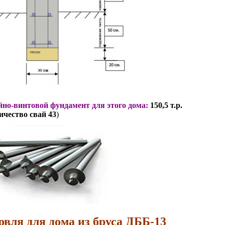
но-винтовой фундамент для этого дома:
150,5 т.р.
ичество свай 43
)
овля для дома из бруса ДББ-13