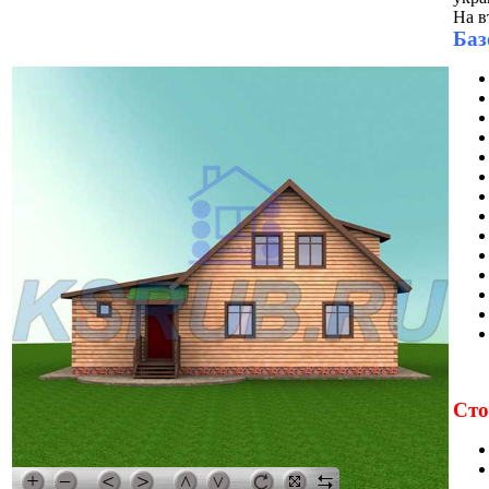
На в
Баз
Сто