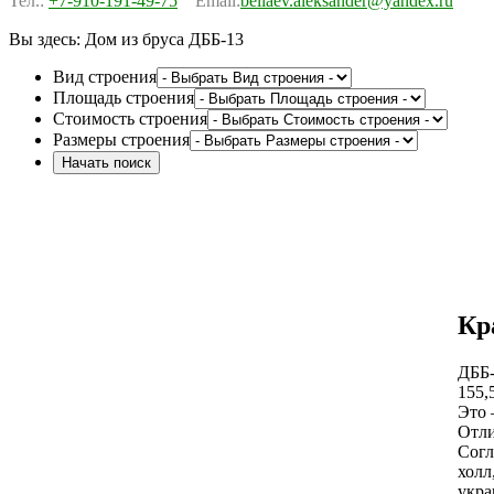
Тел.:
+7-910-191-49-75
Email:
beliaev.aleksander@yandex.ru
Вы здесь:
Дом из бруса ДББ-13
Вид строения
Площадь строения
Стоимость строения
Размеры строения
Кр
ДББ-
155,
Это 
Отли
Согл
холл
укра