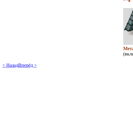
Мет
(вкл
< Назад
Вперёд >