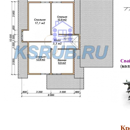
Свай
(
кол
Кр