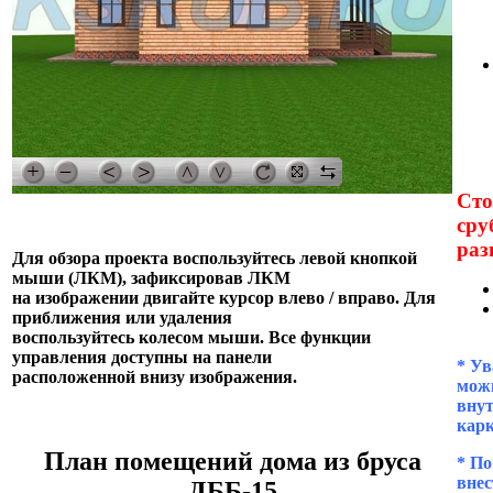
Сто
сру
раз
Для обзора проекта воспользуйтесь левой кнопкой
мыши (ЛКМ), зафиксировав ЛКМ
на изображении двигайте курсор влево / вправо. Для
приближения или удаления
воспользуйтесь колесом мыши. Все функции
управления доступны на панели
* Ув
расположенной внизу изображения.
можн
внут
кар
План помещений дома из бруса
* П
внес
ДББ-15