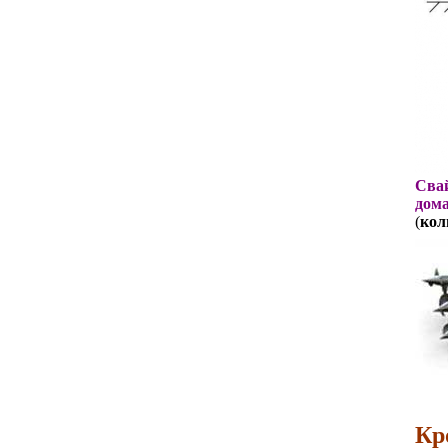
Свай
дома
(
кол
Кр