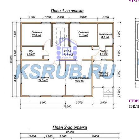
стои
(вкл