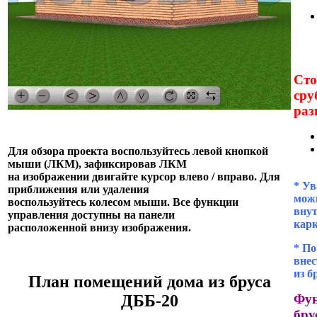
Сто
сру
раз
Для обзора проекта воспользуйтесь левой кнопкой
мыши (ЛКМ), зафиксировав ЛКМ
на изображении двигайте курсор влево / вправо. Для
* Ув
приближения или удаления
можн
воспользуйтесь колесом мыши. Все функции
внут
управления доступны на панели
кар
расположенной внизу изображения.
* П
внес
из б
План помещений дома из бруса
Фун
ДББ-20
бру