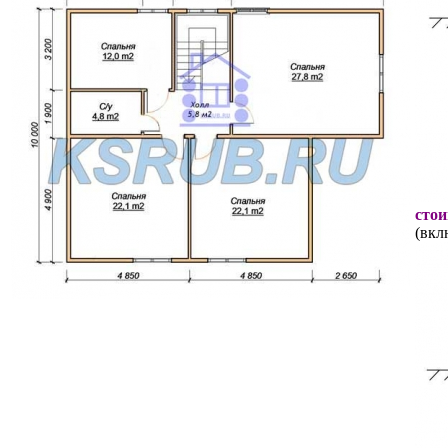
стои
(вкл