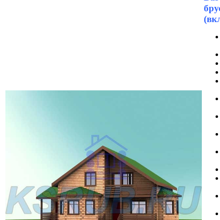
бру
(вк