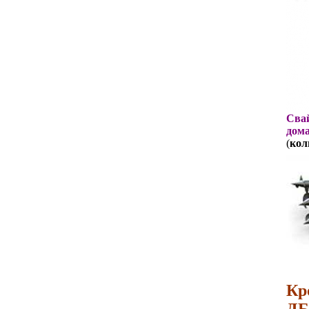
Свай
дома
(
кол
Кр