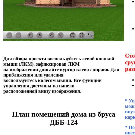
Сто
Для обзора проекта воспользуйтесь левой кнопкой
сру
мыши (ЛКМ), зафиксировав ЛКМ
раз
на изображении двигайте курсор влево / вправо. Для
приближения или удаления
воспользуйтесь колесом мыши. Все функции
управления доступны на панели
расположенной внизу изображения.
* Ув
можн
внут
План помещений дома из бруса
кар
ДББ-124
* П
внес