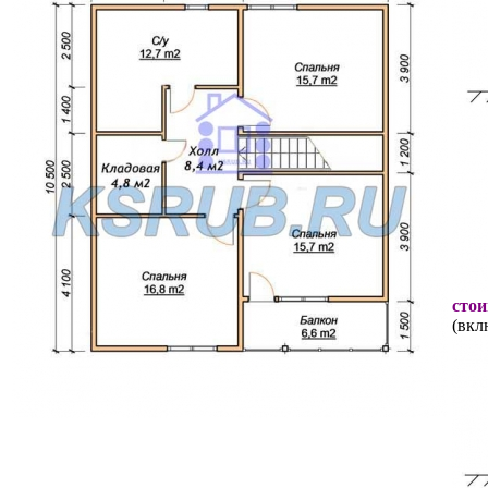
стои
(вкл