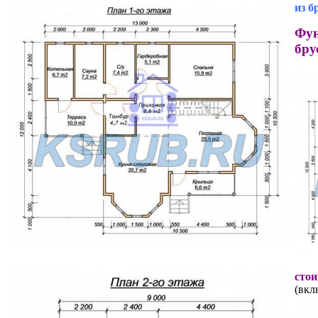
из б
Фун
бру
стои
(вкл