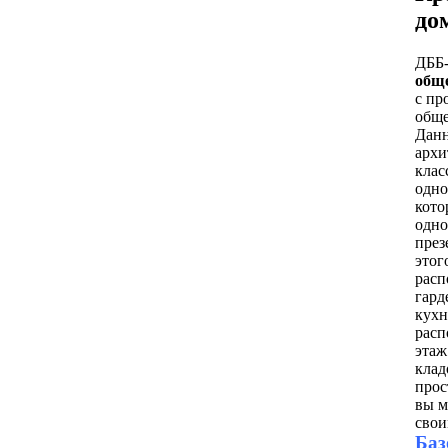
до
ДББ-
обще
с пр
обще
Данн
архи
клас
одно
кото
одно
през
этог
расп
гард
кухн
расп
этаж
клад
прос
вы м
свои
Баз