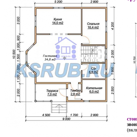
стои
звон
(вкл