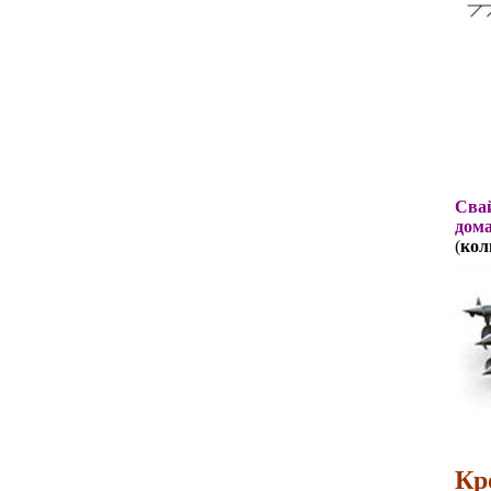
Свай
дома
(
кол
Кр