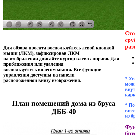
Сто
сру
раз
Для обзора проекта воспользуйтесь левой кнопкой
мыши (ЛКМ), зафиксировав ЛКМ
на изображении двигайте курсор влево / вправо. Для
приближения или удаления
воспользуйтесь колесом мыши. Все функции
управления доступны на панели
* Ув
расположенной внизу изображения.
можн
внут
кар
План помещений дома из бруса
* П
ДББ-40
внес
из б
Фун
бру