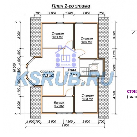
стои
(вкл