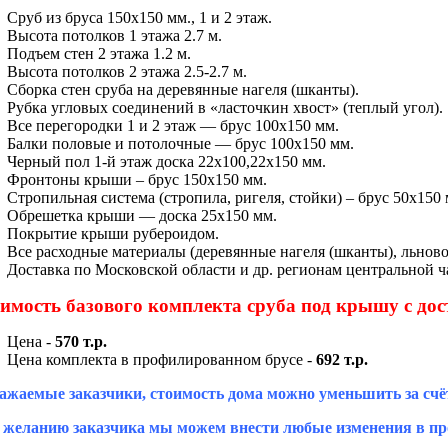
Сруб из бруса 150х150 мм., 1 и 2 этаж.
Высота потолков 1 этажа 2.7 м.
Подъем стен 2 этажа 1.2 м.
Высота потолков 2 этажа 2.5-2.7 м.
Сборка стен сруба на деревянные нагеля (шканты).
Рубка угловых соединений в «ласточкин хвост» (теплый угол).
Все перегородки 1 и 2 этаж — брус 100х150 мм.
Балки половые и потолочные — брус 100х150 мм.
Черный пол 1-й этаж доска 22х100,22х150 мм.
Фронтоны крыши – брус 150х150 мм.
Стропильная система (стропила, ригеля, стойки) – брус 50х150 
Обрешетка крыши — доска 25х150 мм.
Покрытие крыши рубероидом.
Все расходные материалы (деревянные нагеля (шканты), льново
Доставка по Московской области и др. регионам центральной ча
имость базового комплекта сруба под крышу с дос
Цена -
570 т.р.
Цена комплекта в профилированном брусе -
692 т.р.
ажаемые заказчики, стоимость дома можно уменьшить за счё
 желанию заказчика мы можем внести любые изменения в про