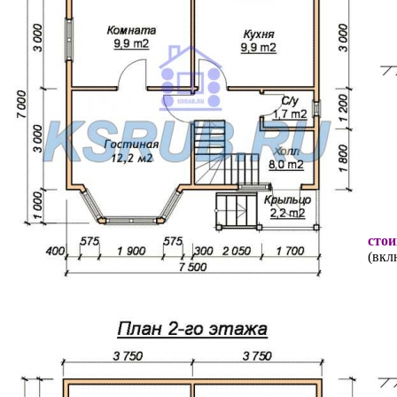
стои
(вкл