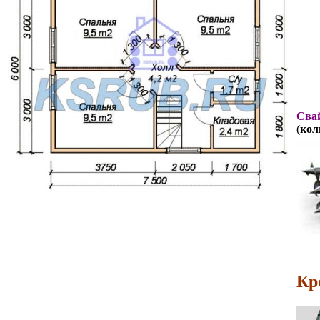
Свай
(
кол
Кр