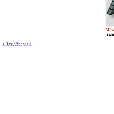
Мет
(вкл
< Назад
Вперёд >