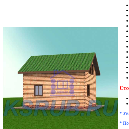
Сто
* Ув
* По