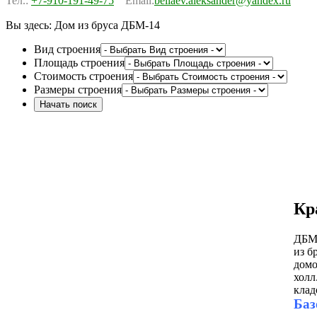
Тел.:
+7-910-191-49-75
Email:
beliaev.aleksander@yandex.ru
Вы здесь:
Дом из бруса ДБМ-14
Вид строения
Площадь строения
Стоимость строения
Размеры строения
Кр
ДБМ-
из б
домо
холл
клад
Баз