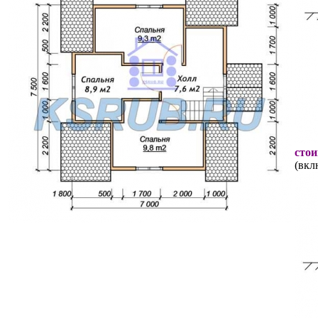
стои
(вкл