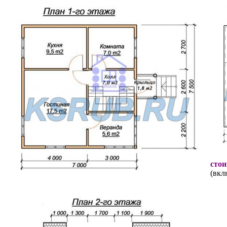
стои
(вкл