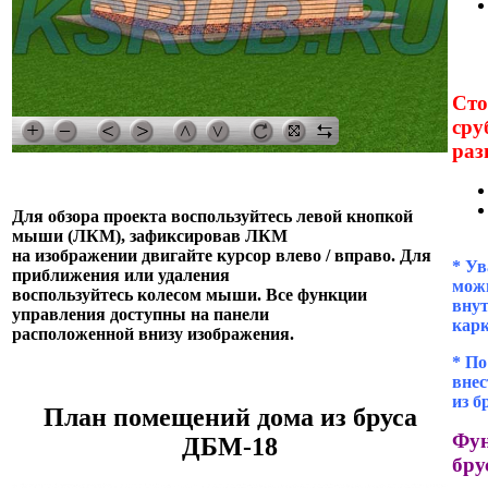
Сто
сру
раз
Для обзора проекта воспользуйтесь левой кнопкой
мыши (ЛКМ), зафиксировав ЛКМ
на изображении двигайте курсор влево / вправо. Для
* Ув
приближения или удаления
можн
воспользуйтесь колесом мыши. Все функции
внут
управления доступны на панели
кар
расположенной внизу изображения.
* П
внес
из б
План помещений дома из бруса
Фун
ДБМ-18
бру