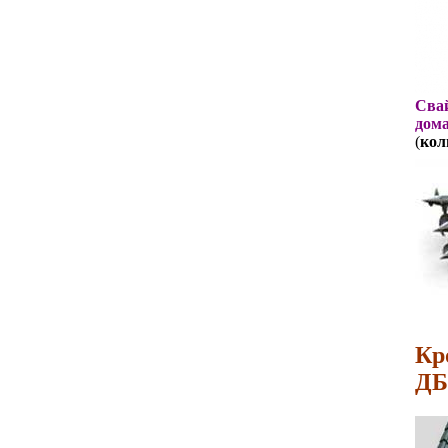
Свай
дома
(
кол
Кр
ДБ