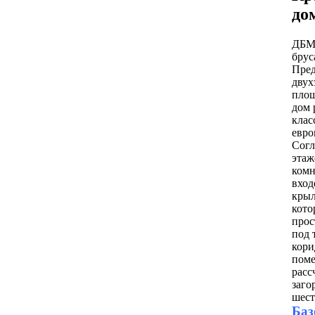
до
ДБМ-
бру
Пред
двух
площ
дом 
клас
евро
Согл
этаж
комн
вход
крыл
кото
прос
под 
кори
поме
расс
заго
шест
Баз