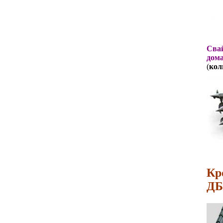
Свай
дома
(
кол
Кр
ДБ