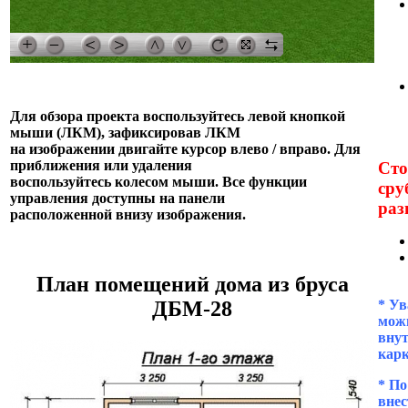
Для обзора проекта воспользуйтесь левой кнопкой
мыши (ЛКМ), зафиксировав ЛКМ
на изображении двигайте курсор влево / вправо. Для
приближения или удаления
Сто
воспользуйтесь колесом мыши. Все функции
сру
управления доступны на панели
раз
расположенной внизу изображения.
План помещений дома из бруса
* Ув
ДБМ-28
можн
внут
кар
* П
внес