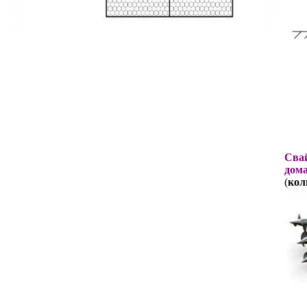
Свай
дома
(
кол