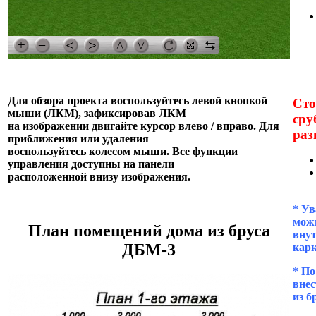
Для обзора проекта воспользуйтесь левой кнопкой
Сто
мыши (ЛКМ), зафиксировав ЛКМ
сру
на изображении двигайте курсор влево / вправо. Для
раз
приближения или удаления
воспользуйтесь колесом мыши. Все функции
управления доступны на панели
расположенной внизу изображения.
* Ув
можн
План помещений дома из бруса
внут
ДБМ-3
кар
* П
внес
из б