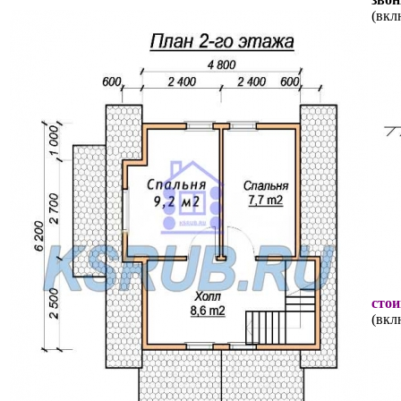
(вкл
стои
(вкл