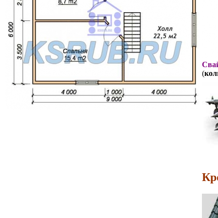
Свай
(
кол
Кр