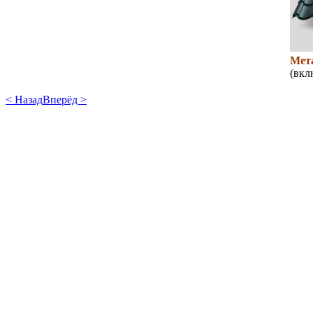
Мет
(вкл
< Назад
Вперёд >