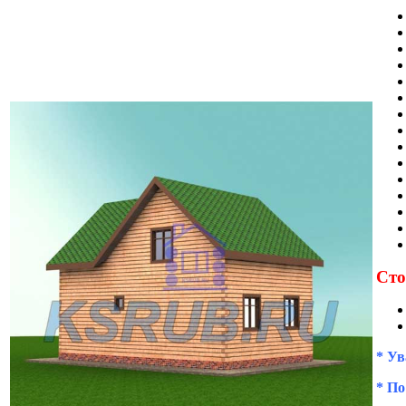
Сто
* Ув
* По