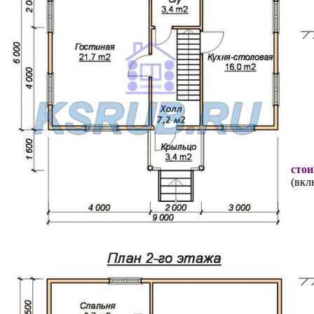
стои
(вкл