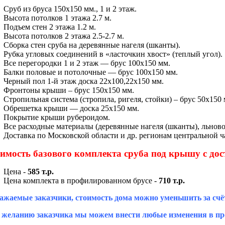
Сруб из бруса 150х150 мм., 1 и 2 этаж.
Высота потолков 1 этажа 2.7 м.
Подъем стен 2 этажа 1.2 м.
Высота потолков 2 этажа 2.5-2.7 м.
Сборка стен сруба на деревянные нагеля (шканты).
Рубка угловых соединений в «ласточкин хвост» (теплый угол).
Все перегородки 1 и 2 этаж — брус 100х150 мм.
Балки половые и потолочные — брус 100х150 мм.
Черный пол 1-й этаж доска 22х100,22х150 мм.
Фронтоны крыши – брус 150х150 мм.
Стропильная система (стропила, ригеля, стойки) – брус 50х150 
Обрешетка крыши — доска 25х150 мм.
Покрытие крыши рубероидом.
Все расходные материалы (деревянные нагеля (шканты), льново
Доставка по Московской области и др. регионам центральной ча
имость базового комплекта сруба под крышу с дос
Цена -
585 т.р.
Цена комплекта в профилированном брусе -
710 т.р.
ажаемые заказчики, стоимость дома можно уменьшить за счё
 желанию заказчика мы можем внести любые изменения в про