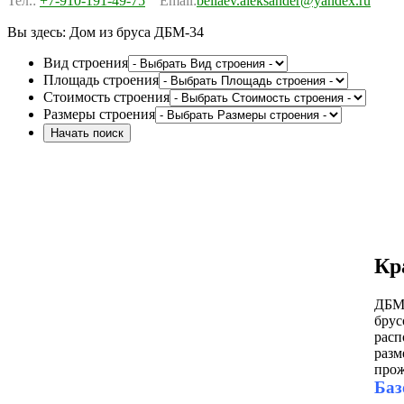
Тел.:
+7-910-191-49-75
Email:
beliaev.aleksander@yandex.ru
Вы здесь:
Дом из бруса ДБМ-34
Вид строения
Площадь строения
Стоимость строения
Размеры строения
Кр
ДБМ-
брус
расп
разм
прож
Баз