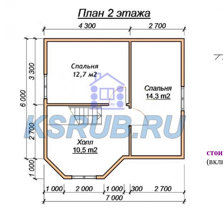
стои
(вкл