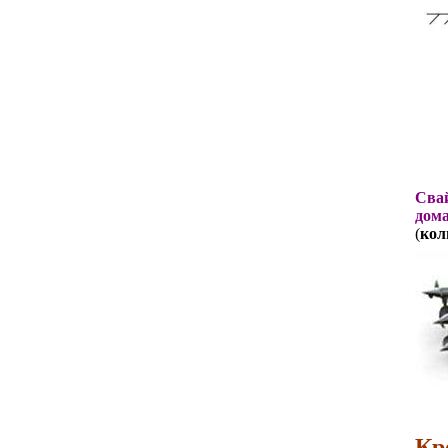
Свай
дома
(
кол
Кр