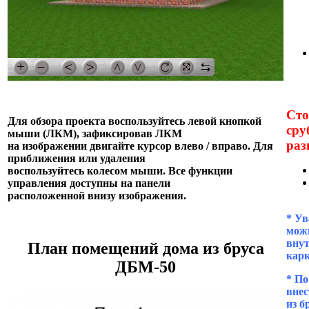
Сто
Для обзора проекта воспользуйтесь левой кнопкой
сру
мыши (ЛКМ), зафиксировав ЛКМ
раз
на изображении двигайте курсор влево / вправо. Для
приближения или удаления
воспользуйтесь колесом мыши. Все функции
управления доступны на панели
расположенной внизу изображения.
* Ув
можн
внут
План помещений дома из бруса
кар
ДБМ-50
* П
внес
из б