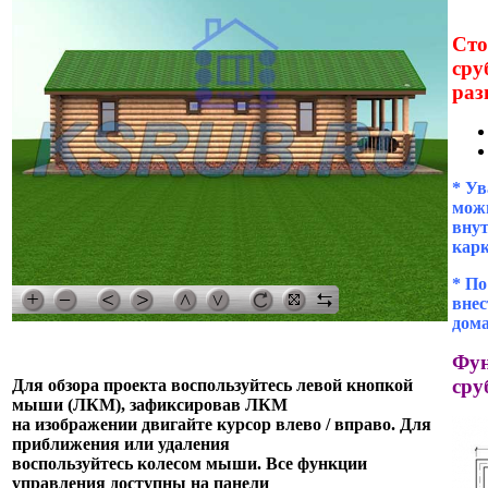
Сто
сру
раз
* Ув
можн
внут
кар
* П
внес
дома
Фун
сру
Для обзора проекта воспользуйтесь левой кнопкой
мыши (ЛКМ), зафиксировав ЛКМ
на изображении двигайте курсор влево / вправо. Для
приближения или удаления
воспользуйтесь колесом мыши. Все функции
управления доступны на панели