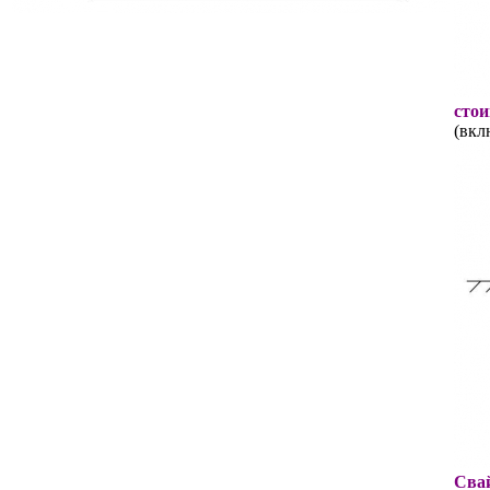
стои
(вкл
Свай