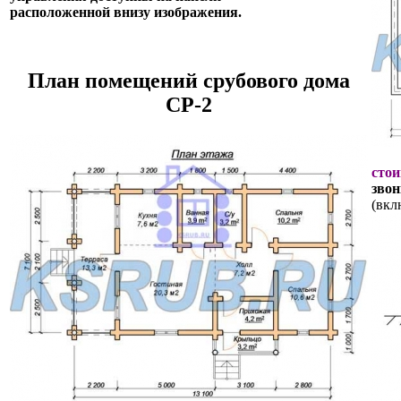
расположенной внизу изображения.
План помещений срубового дома
СР-2
стои
звон
(вкл