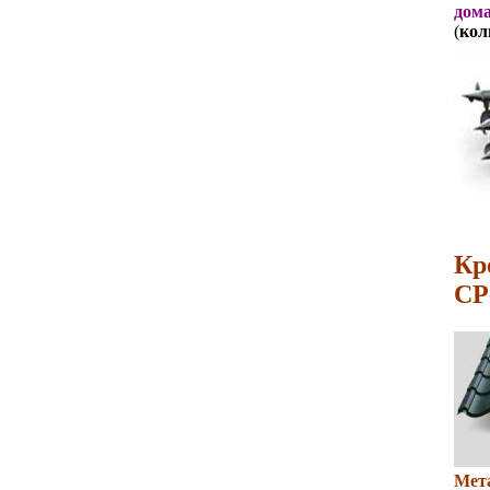
дома
(
кол
Кр
СР
Мет