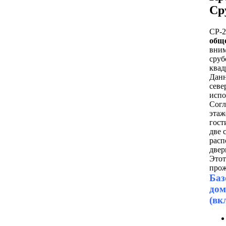
Ср
СР-2
общ
вним
сруб
квад
Данн
севе
испо
Согл
этаж
гост
две 
расп
двер
Этот
прож
Баз
дом
(вк