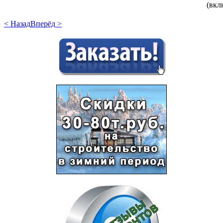
(вкл
< Назад
Вперёд >