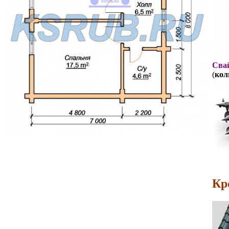
Свай
(
кол
Кр