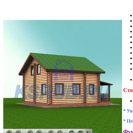
Сто
* Ув
* По
Фун