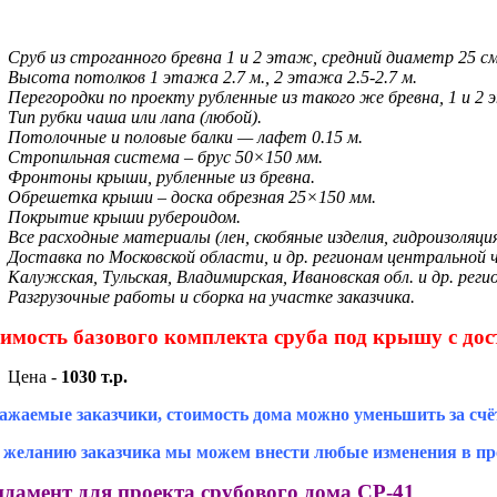
Сруб из строганного бревна 1 и 2 этаж, средний диаметр 25 см
Высота потолков 1 этажа 2.7 м., 2 этажа 2.5-2.7 м.
Перегородки по проекту рубленные из такого же бревна, 1 и 2
Тип рубки чаша или лапа (любой).
Потолочные и половые балки — лафет 0.15 м.
Стропильная система – брус 50×150 мм.
Фронтоны крыши, рубленные из бревна.
Обрешетка крыши – доска обрезная 25×150 мм.
Покрытие крыши рубероидом.
Все расходные материалы (лен, скобяные изделия, гидроизоляци
Доставка по Московской области, и др. регионам центральной 
Калужская, Тульская, Владимирская, Ивановская обл. и др. реги
Разгрузочные работы и сборка на участке заказчика.
имость базового комплекта сруба под крышу с дос
Цена -
1030 т.р.
ажаемые заказчики, стоимость дома можно уменьшить за счё
 желанию заказчика мы можем внести любые изменения в про
дамент для проекта срубового дома СР-41