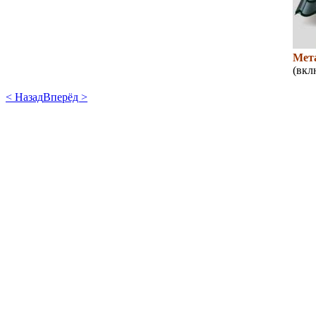
Мет
(вкл
< Назад
Вперёд >