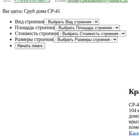
Тел.:
+7-910-191-49-75
Email:
beliaev.aleksander@yandex.ru
Вы здесь:
Сруб дома СР-41
Вид строения
Площадь строения
Стоимость строения
Размеры строения
Кр
СР-4
104 
домо
крыл
поме
Баз