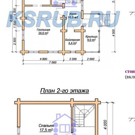
стои
(вкл