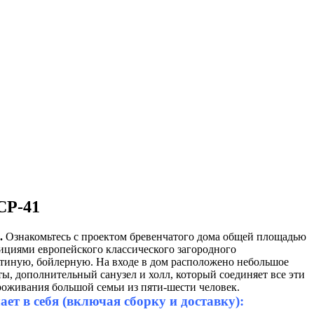
СР-41
.
Ознакомьтесь с проектом бревенчатого дома общей площадью
дициями европейского классического загородного
остиную, бойлерную. На входе в дом расположено небольшое
ы, дополнительный санузел и холл, который соединяет все эти
роживания большой семьи из пяти-шести человек.
т в себя (включая сборку и доставку):