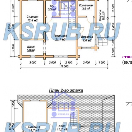
стои
(вкл