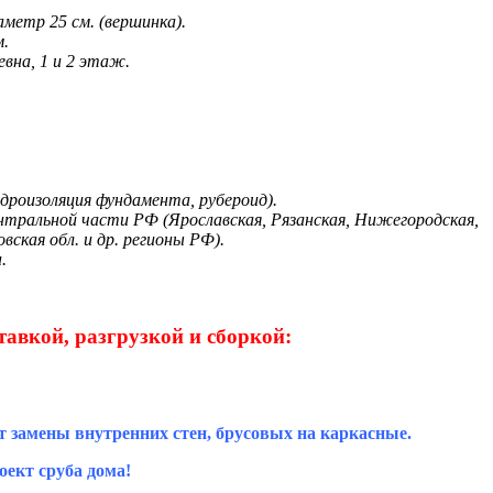
аметр 25 см. (вершинка).
м.
евна, 1 и 2 этаж.
идроизоляция фундамента, рубероид).
ентральной части РФ (Ярославская, Рязанская, Нижегородская,
вская обл. и др. регионы РФ).
.
тавкой, разгрузкой и сборкой:
т замены внутренних стен, брусовых на каркасные.
ект сруба дома!