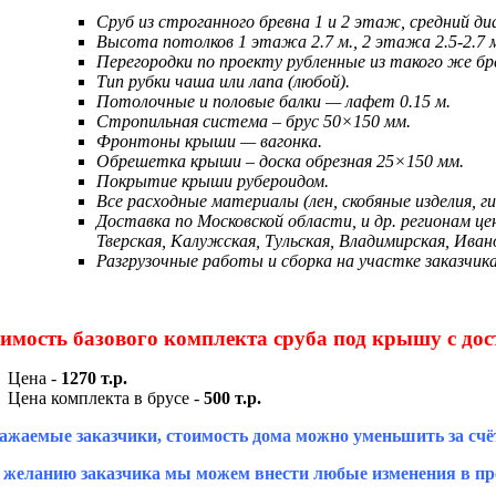
Сруб из строганного бревна 1 и 2 этаж, средний ди
Высота потолков 1 этажа 2.7 м., 2 этажа 2.5-2.7 
Перегородки по проекту рубленные из такого же бр
Тип рубки чаша или лапа (любой).
Потолочные и половые балки — лафет 0.15 м.
Стропильная система – брус 50×150 мм.
Фронтоны крыши — вагонка.
Обрешетка крыши – доска обрезная 25×150 мм.
Покрытие крыши рубероидом.
Все расходные материалы (лен, скобяные изделия, г
Доставка по Московской области, и др. регионам ц
Тверская, Калужская, Тульская, Владимирская, Ивано
Разгрузочные работы и сборка на участке заказчика
имость базового комплекта сруба под крышу с дос
Цена -
1270 т.р.
Цена комплекта в брусе -
500 т.р.
ажаемые заказчики, стоимость дома можно уменьшить за счё
 желанию заказчика мы можем внести любые изменения в про