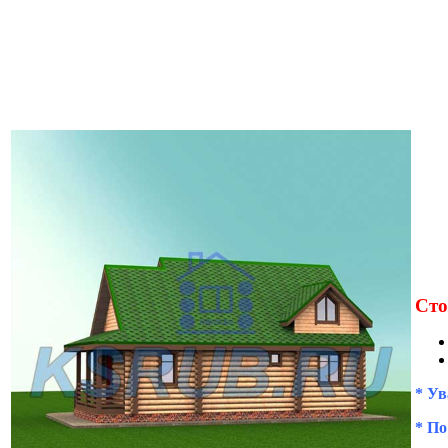
Сто
* Ув
* По