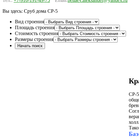
Тел.:
+7-910-191-49-75
Email:
beliaev.aleksander@yandex.ru
Вы здесь:
Сруб дома СР-5
Вид строения
Площадь строения
Стоимость строения
Размеры строения
Кр
СР-5
обще
брев
Согл
вера
холл
Тако
Баз