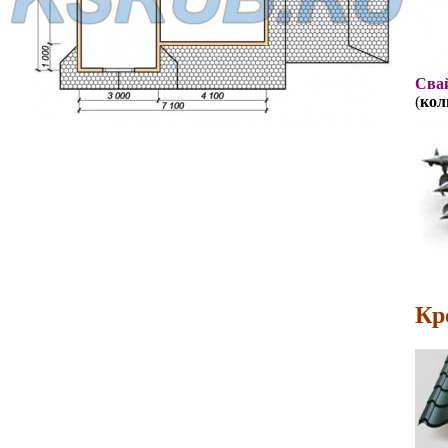
Свай
(
кол
Кр