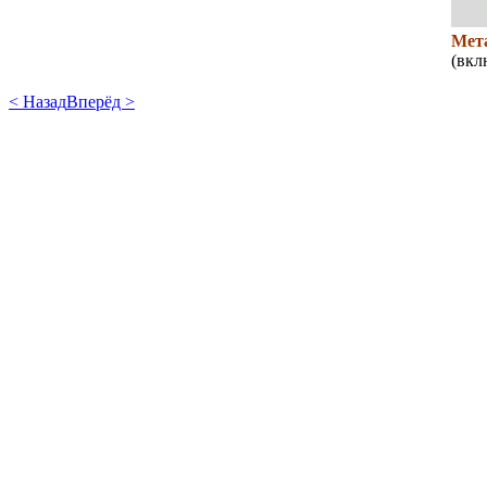
Мет
(вкл
< Назад
Вперёд >