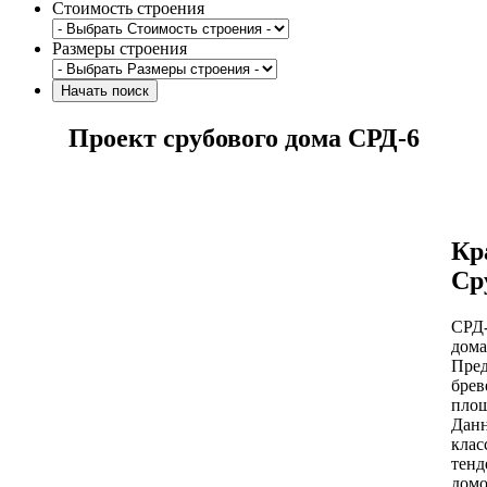
Стоимость строения
Размеры строения
Проект срубового дома СРД-6
Кр
Ср
СРД-
дом
Пред
брев
площ
Данн
клас
тенд
домо