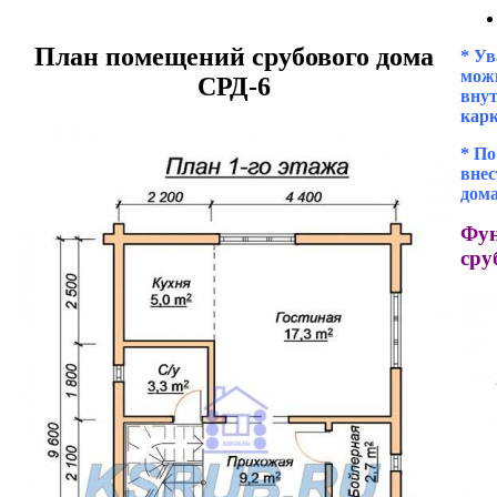
План помещений срубового дома
* Ув
можн
СРД-6
внут
кар
* П
внес
дома
Фун
сру