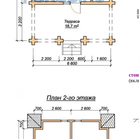
стои
(вкл