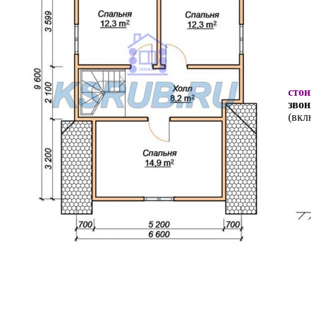
стои
звон
(вкл