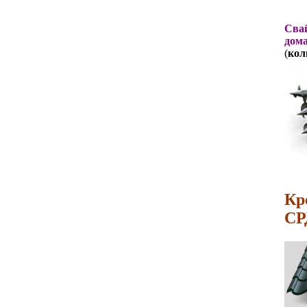
Свай
дома
(
кол
Кр
СР