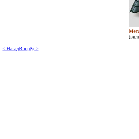
Мет
(вкл
< Назад
Вперёд >