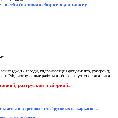
 в себя (включая сборку и доставку):
мм.
локно (джут), гвозди, гидроизоляция фундамента, рубероид).
сти РФ, разгрузочные работы и сборка на участке заказчика.
тавкой, разгрузкой и сборкой:
т замены внутренних стен, брусовых на каркасные.
ект дома из бруса!