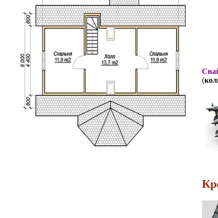
Свай
(
кол
Кр