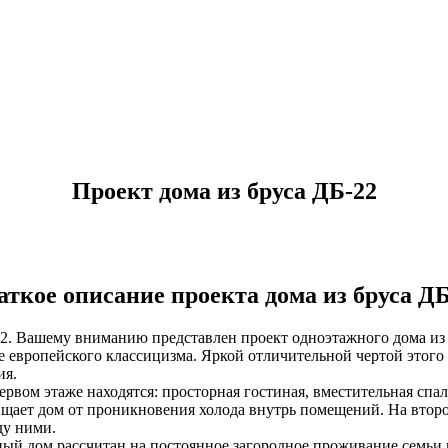
Проект дома из бруса ДБ-22
аткое описание проекта дома из бруса ДБ
2. Вашему вниманию представлен проект одноэтажного дома из
е европейского классицизма. Яркой отличительной чертой этого
ия.
ервом этаже находятся: просторная гостиная, вместительная спа
щает дом от проникновения холода внутрь помещений. На второ
у ними.
ый дом рассчитан на постоянное загородное проживание семьи и