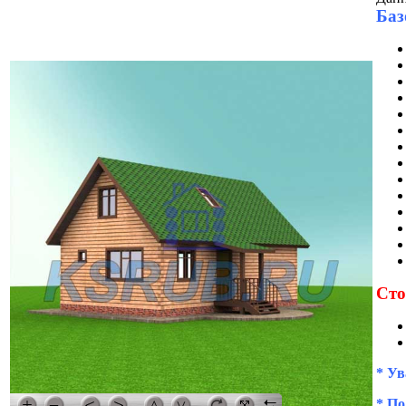
Баз
Сто
* Ув
* По