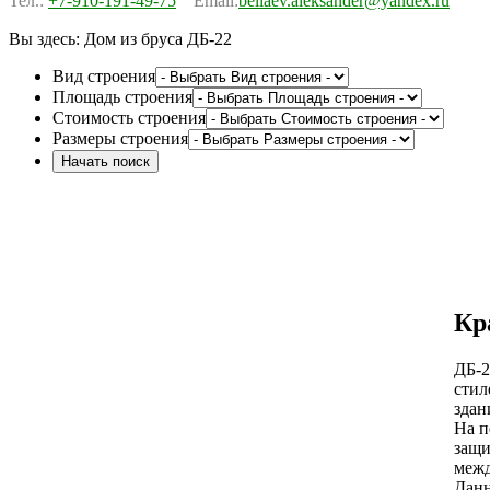
Тел.:
+7-910-191-49-75
Email:
beliaev.aleksander@yandex.ru
Вы здесь:
Дом из бруса ДБ-22
Вид строения
Площадь строения
Стоимость строения
Размеры строения
Кр
ДБ-2
стил
здан
На п
защи
межд
Данн