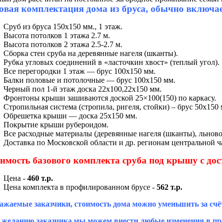
овая комплектация дома из бруса, обычно включает
Сруб из бруса 150х150 мм., 1 этаж.
Высота потолков 1 этажа 2.7 м.
Высота потолков 2 этажа 2.5-2.7 м.
Сборка стен сруба на деревянные нагеля (шканты).
Рубка угловых соединений в «ласточкин хвост» (теплый угол).
Все перегородки 1 этаж — брус 100х150 мм.
Балки половые и потолочные — брус 100х150 мм.
Черный пол 1-й этаж доска 22х100,22х150 мм.
Фронтоны крыши зашиваются доской 25×100(150) по каркасу.
Стропильная система (стропила, ригеля, стойки) – брус 50х150 
Обрешетка крыши — доска 25х150 мм.
Покрытие крыши рубероидом.
Все расходные материалы (деревянные нагеля (шканты), льново
Доставка по Московской области и др. регионам центральной ча
имость базового комплекта сруба под крышу с дос
Цена -
460 т.р.
Цена комплекта в профилированном брусе -
562 т.р.
ажаемые заказчики, стоимость дома можно уменьшить за счё
 желанию заказчика мы можем внести любые изменения в про