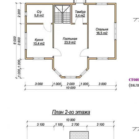
стои
(вкл