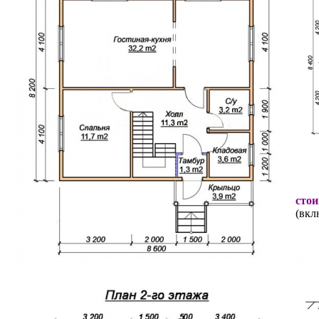
стои
(вкл