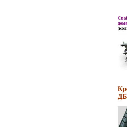
Свай
дома
(
кол
Кр
ДБ