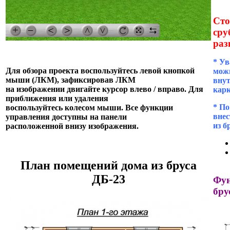
Сто
сру
раз
* Ув
Для обзора проекта воспользуйтесь левой кнопкой
можн
мыши (ЛКМ), зафиксировав ЛКМ
внут
на изображении двигайте курсор влево / вправо. Для
кар
приближения или удаления
* П
воспользуйтесь колесом мыши. Все функции
внес
управления доступны на панели
из б
расположенной внизу изображения.
План помещений дома из бруса
ДБ-23
Фун
бру