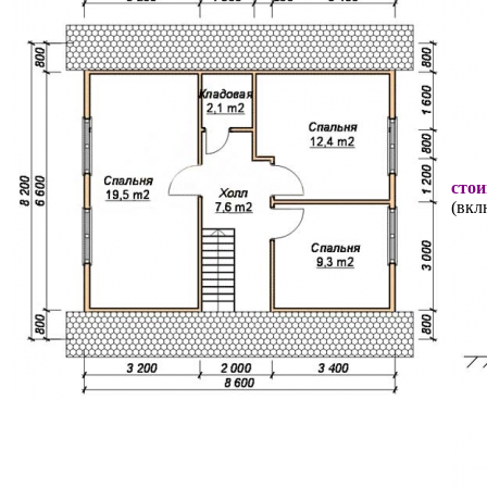
стои
(вкл