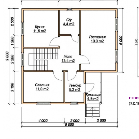
стои
(вкл