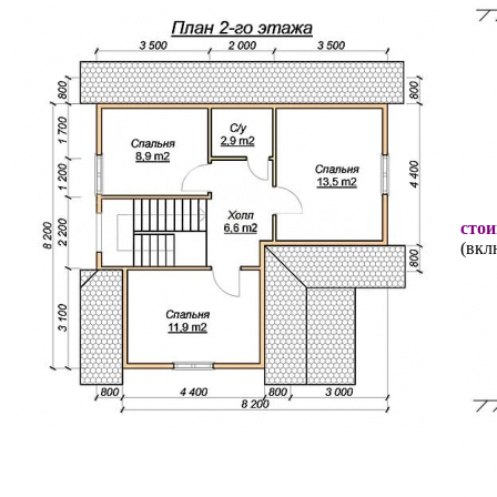
стои
(вкл