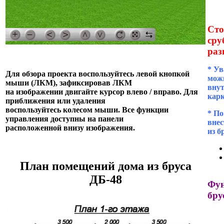
Сто
сру
раз
* Ув
Для обзора проекта воспользуйтесь левой кнопкой
можн
мыши (ЛКМ), зафиксировав ЛКМ
внут
на изображении двигайте курсор влево / вправо. Для
кар
приближения или удаления
воспользуйтесь колесом мыши. Все функции
* П
управления доступны на панели
внес
расположенной внизу изображения.
из б
План помещений дома из бруса
ДБ-48
Фун
бру