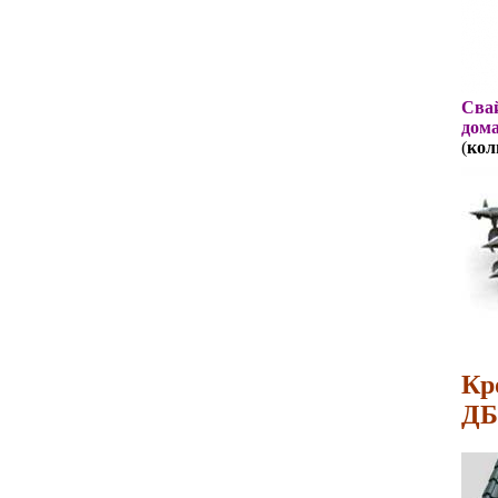
Свай
дома
(
кол
Кр
ДБ