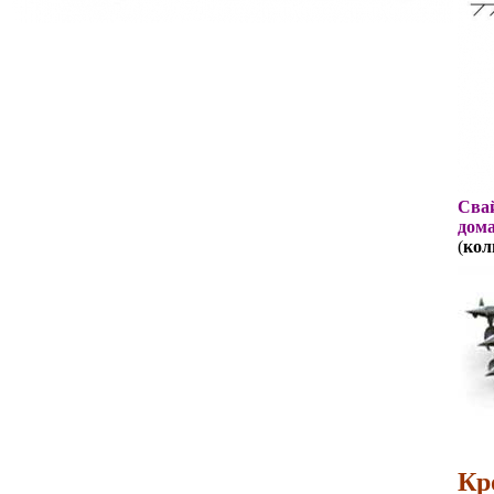
Свай
дома
(
кол
Кр