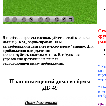
Сто
сру
Для обзора проекта воспользуйтесь левой кнопкой
раз
мыши (ЛКМ), зафиксировав ЛКМ
на изображении двигайте курсор влево / вправо. Для
приближения или удаления
воспользуйтесь колесом мыши. Все функции
управления доступны на панели
расположенной внизу изображения.
* Ув
можн
внут
кар
План помещений дома из бруса
ДБ-49
* П
внес
из б
Фун