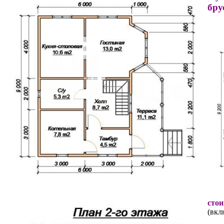
бру
стои
(вкл