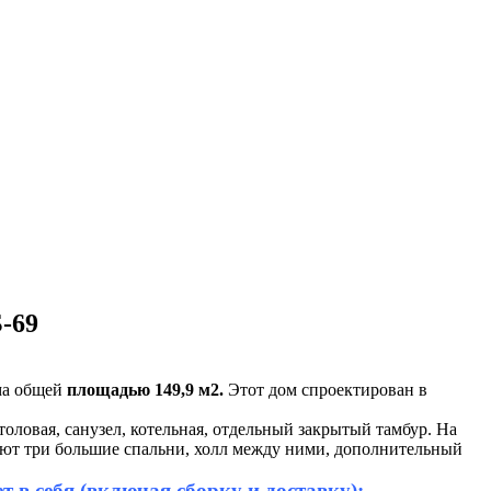
-69
ма общей
площадью 149,9 м2.
Этот дом спроектирован в
толовая, санузел, котельная, отдельный закрытый тамбур. На
имают три большие спальни, холл между ними, дополнительный
 в себя (включая сборку и доставку):