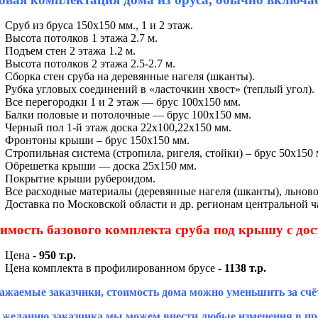
Сруб из бруса 150х150 мм., 1 и 2 этаж.
Высота потолков 1 этажа 2.7 м.
Подъем стен 2 этажа 1.2 м.
Высота потолков 2 этажа 2.5-2.7 м.
Сборка стен сруба на деревянные нагеля (шканты).
Рубка угловых соединений в «ласточкин хвост» (теплый угол).
Все перегородки 1 и 2 этаж — брус 100х150 мм.
Балки половые и потолочные — брус 100х150 мм.
Черный пол 1-й этаж доска 22х100,22х150 мм.
Фронтоны крыши – брус 150х150 мм.
Стропильная система (стропила, ригеля, стойки) – брус 50х150 
Обрешетка крыши — доска 25х150 мм.
Покрытие крыши рубероидом.
Все расходные материалы (деревянные нагеля (шканты), льново
Доставка по Московской области и др. регионам центральной ча
имость базового комплекта сруба под крышу с дос
Цена -
950 т.р.
Цена комплекта в профилированном брусе -
1138 т.р.
ажаемые заказчики, стоимость дома можно уменьшить за счё
 желанию заказчика мы можем внести любые изменения в про