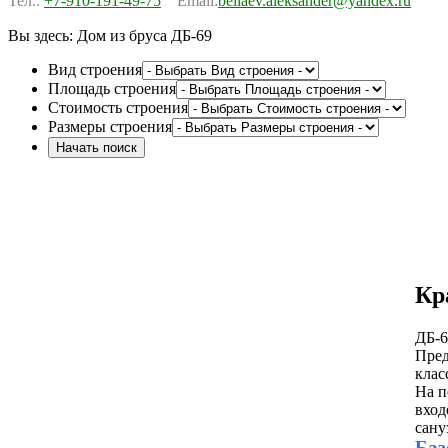
Тел.:
+7-910-191-49-75
Email:
beliaev.aleksander@yandex.ru
Вы здесь:
Дом из бруса ДБ-69
Вид строения
Площадь строения
Стоимость строения
Размеры строения
Кр
ДБ-6
Пред
клас
На п
вход
сану
Баз