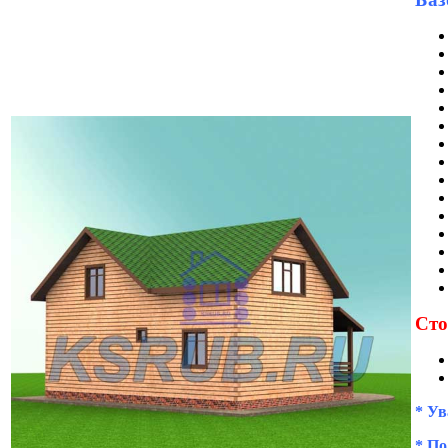
Сто
* Ув
* По