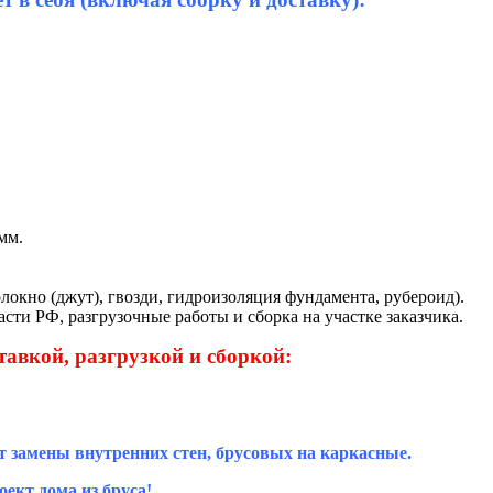
мм.
локно (джут), гвозди, гидроизоляция фундамента, рубероид).
сти РФ, разгрузочные работы и сборка на участке заказчика.
тавкой, разгрузкой и сборкой:
т замены внутренних стен, брусовых на каркасные.
ект дома из бруса!