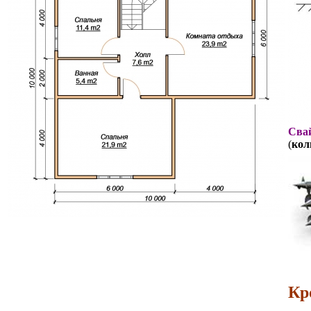
Свай
(
кол
Кр