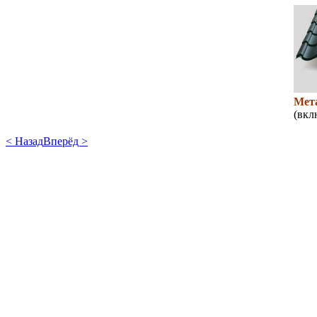
Мет
(вкл
< Назад
Вперёд >