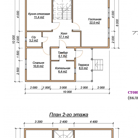
стои
(вкл