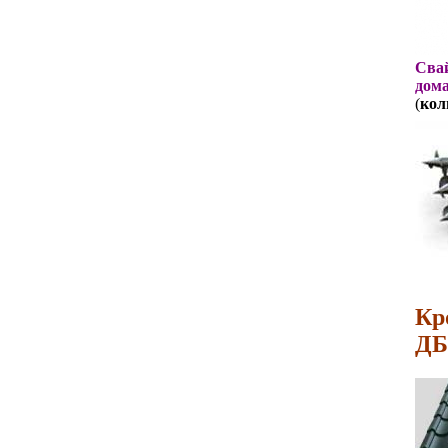
Свай
дома
(
кол
Кр
ДБ