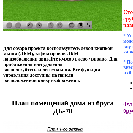
Сто
сру
раз
* Ув
можн
внут
Для обзора проекта воспользуйтесь левой кнопкой
кар
мыши (ЛКМ), зафиксировав ЛКМ
на изображении двигайте курсор влево / вправо. Для
* П
приближения или удаления
внес
воспользуйтесь колесом мыши. Все функции
из б
управления доступны на панели
расположенной внизу изображения.
План помещений дома из бруса
Фун
ДБ-70
бру