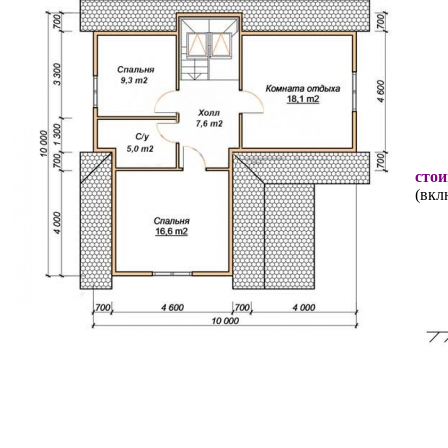
стои
(вкл