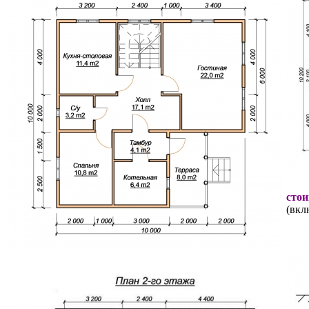
стои
(вкл