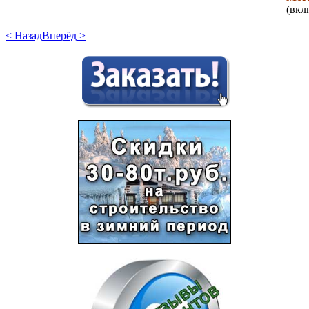
(вкл
< Назад
Вперёд >