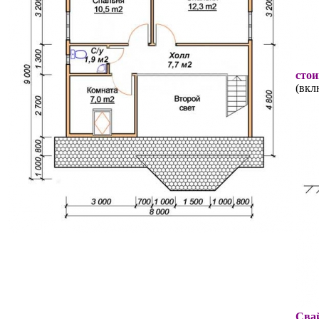
стои
(вкл
Свай