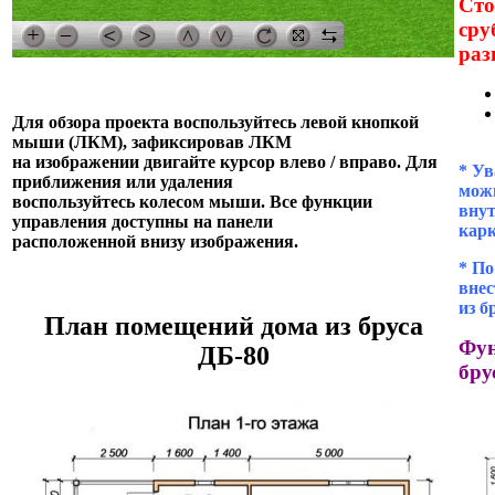
Сто
сру
раз
Для обзора проекта воспользуйтесь левой кнопкой
мыши (ЛКМ), зафиксировав ЛКМ
на изображении двигайте курсор влево / вправо. Для
* Ув
приближения или удаления
можн
воспользуйтесь колесом мыши. Все функции
внут
управления доступны на панели
кар
расположенной внизу изображения.
* П
внес
из б
План помещений дома из бруса
Фун
ДБ-80
бру