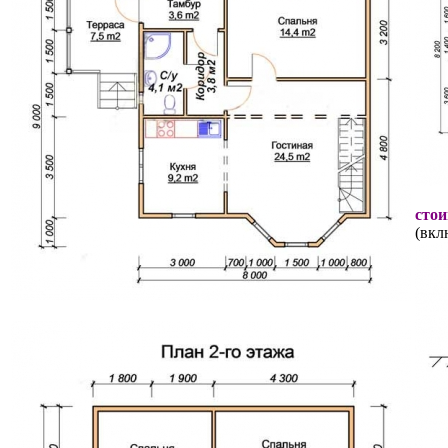
стои
(вкл