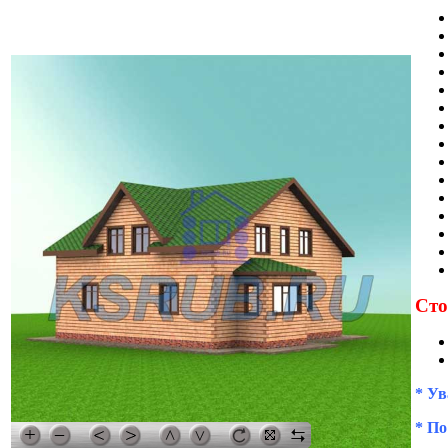
Сто
* Ув
* По