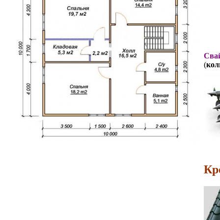
Свай
(
кол
Кр