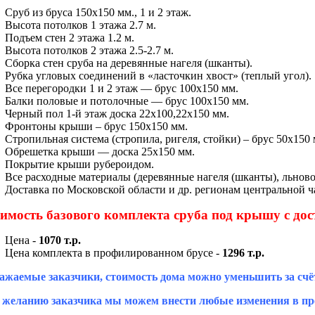
Сруб из бруса 150х150 мм., 1 и 2 этаж.
Высота потолков 1 этажа 2.7 м.
Подъем стен 2 этажа 1.2 м.
Высота потолков 2 этажа 2.5-2.7 м.
Сборка стен сруба на деревянные нагеля (шканты).
Рубка угловых соединений в «ласточкин хвост» (теплый угол).
Все перегородки 1 и 2 этаж — брус 100х150 мм.
Балки половые и потолочные — брус 100х150 мм.
Черный пол 1-й этаж доска 22х100,22х150 мм.
Фронтоны крыши – брус 150х150 мм.
Стропильная система (стропила, ригеля, стойки) – брус 50х150 
Обрешетка крыши — доска 25х150 мм.
Покрытие крыши рубероидом.
Все расходные материалы (деревянные нагеля (шканты), льново
Доставка по Московской области и др. регионам центральной ча
имость базового комплекта сруба под крышу с дос
Цена -
1070 т.р.
Цена комплекта в профилированном брусе -
1296 т.р.
ажаемые заказчики, стоимость дома можно уменьшить за счё
 желанию заказчика мы можем внести любые изменения в про