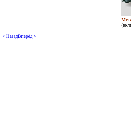
Мет
(вкл
< Назад
Вперёд >