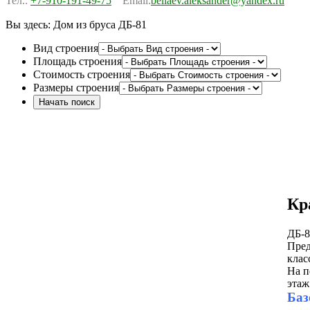
Тел.:
+7-910-191-49-75
Email:
beliaev.aleksander@yandex.ru
Вы здесь:
Дом из бруса ДБ-81
Вид строения
Площадь строения
Стоимость строения
Размеры строения
Кр
ДБ-8
Пред
клас
На п
этаж
Баз