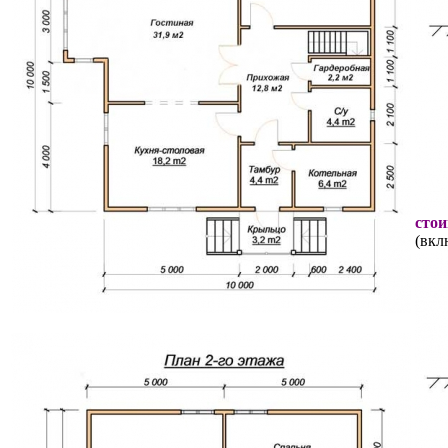
стои
(вкл