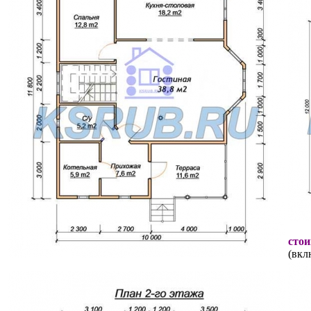
стои
(вкл