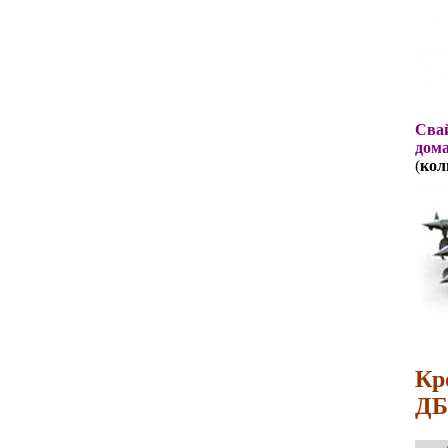
Свай
дома
(
кол
Кр
ДБ