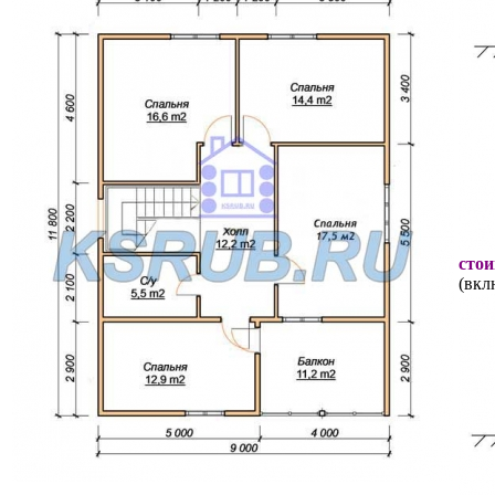
стои
(вкл