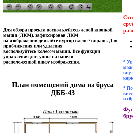
Сто
сру
раз
Для обзора проекта воспользуйтесь левой кнопкой
мыши (ЛКМ), зафиксировав ЛКМ
на изображении двигайте курсор влево / вправо. Для
приближения или удаления
воспользуйтесь колесом мыши. Все функции
управления доступны на панели
* Ув
расположенной внизу изображения.
можн
внут
кар
План помещений дома из бруса
* П
ДББ-43
внес
из б
Фун
бру