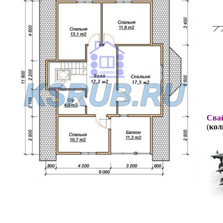
Свай
(
кол