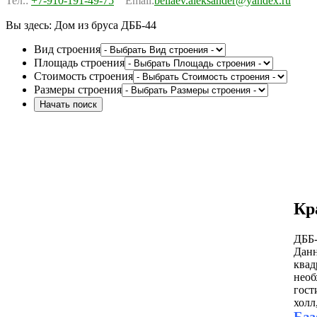
Тел.:
+7-910-191-49-75
Email:
beliaev.aleksander@yandex.ru
Вы здесь:
Дом из бруса ДББ-44
Вид строения
Площадь строения
Стоимость строения
Размеры строения
Кр
ДББ-
Данн
квад
необ
гост
холл
Баз