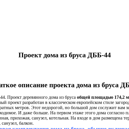
Проект дома из бруса ДББ-44
аткое описание проекта дома из бруса Д
44. Проект деревянного дома из бруса
общей площадью 174,2 м
ый проект разработан в классическом европейском стиле загор
ратных метров. Этот недорогой, но большой дом сослужит вам хо
ходимое. И даже больше. На первом этаже этого дома согласно п
иная, прихожая, санузел, котельная. На входе в дом размещена т
, санузел, балкон.
овая комплектация дома из бруса, обычно включает