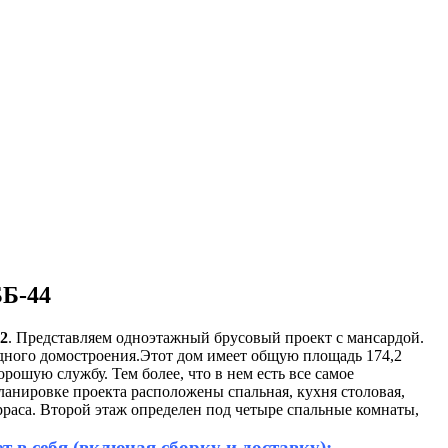
ББ-44
2
. Представляем одноэтажный брусовый проект с мансардой.
одного домостроения.Этот дом имеет общую площадь 174,2
рошую службу. Тем более, что в нем есть все самое
ланировке проекта расположены спальная, кухня столовая,
ерраса. Второй этаж определен под четыре спальные комнаты,
 в себя (включая сборку и доставку):