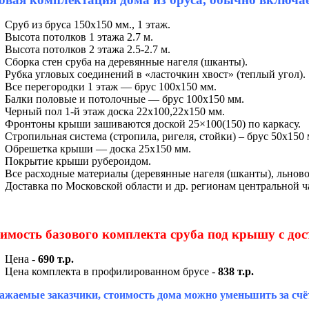
Сруб из бруса 150х150 мм., 1 этаж.
Высота потолков 1 этажа 2.7 м.
Высота потолков 2 этажа 2.5-2.7 м.
Сборка стен сруба на деревянные нагеля (шканты).
Рубка угловых соединений в «ласточкин хвост» (теплый угол).
Все перегородки 1 этаж — брус 100х150 мм.
Балки половые и потолочные — брус 100х150 мм.
Черный пол 1-й этаж доска 22х100,22х150 мм.
Фронтоны крыши зашиваются доской 25×100(150) по каркасу.
Стропильная система (стропила, ригеля, стойки) – брус 50х150 
Обрешетка крыши — доска 25х150 мм.
Покрытие крыши рубероидом.
Все расходные материалы (деревянные нагеля (шканты), льново
Доставка по Московской области и др. регионам центральной ча
имость базового комплекта сруба под крышу с дос
Цена -
690 т.р.
Цена комплекта в профилированном брусе -
838 т.р.
ажаемые заказчики, стоимость дома можно уменьшить за счё