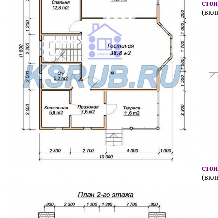
стои
(вкл
стои
(вкл