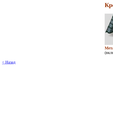
Кр
Мет
(вкл
< Назад