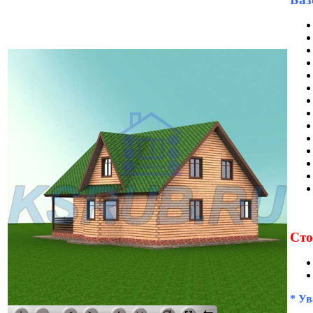
Сто
* Ув