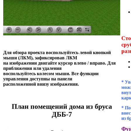
Сто
сру
раз
Для обзора проекта воспользуйтесь левой кнопкой
мыши (ЛКМ), зафиксировав ЛКМ
на изображении двигайте курсор влево / вправо. Для
приближения или удаления
воспользуйтесь колесом мыши. Все функции
управления доступны на панели
* Ув
расположенной внизу изображения.
можн
внут
кар
План помещений дома из бруса
* П
внес
ДББ-7
из б
Фун