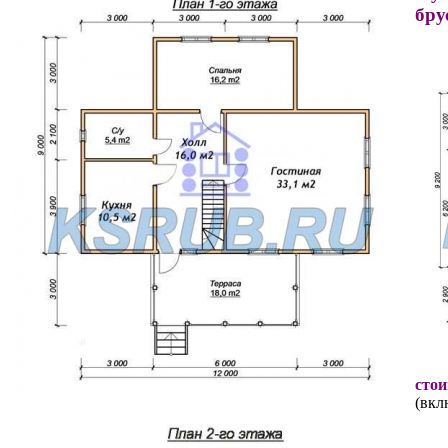
бру
стои
(вкл