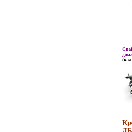
Свай
дома
(
кол
Кр
ДБ