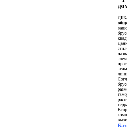
до
ДББ-
обще
ваше
брус
квад
Данн
стил
назв
элем
прос
этим
лини
Согл
брус
разм
тамб
расп
терр
Втор
комн
выхо
Баз