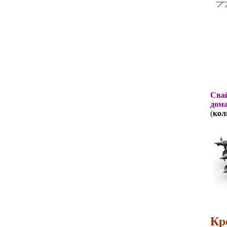
Свай
дома
(
кол
Кр