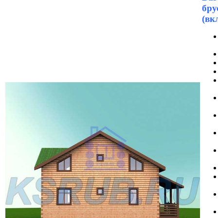
бру
(вк