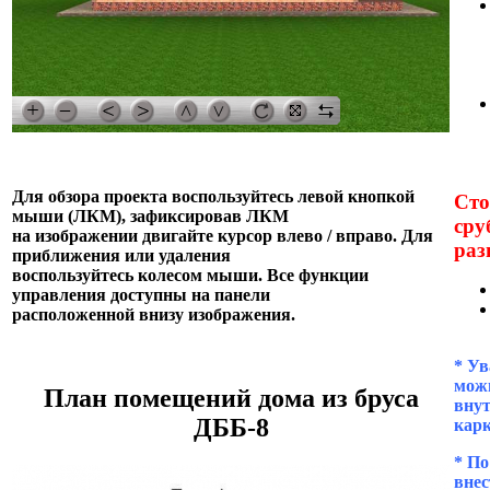
Для обзора проекта воспользуйтесь левой кнопкой
Сто
мыши (ЛКМ), зафиксировав ЛКМ
сру
на изображении двигайте курсор влево / вправо. Для
раз
приближения или удаления
воспользуйтесь колесом мыши. Все функции
управления доступны на панели
расположенной внизу изображения.
* Ув
можн
План помещений дома из бруса
внут
ДББ-8
кар
* П
внес