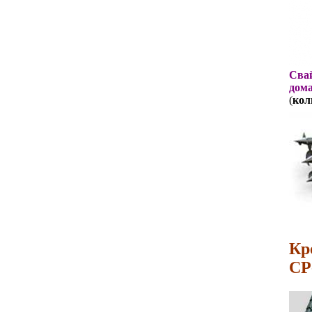
Свай
дома
(
кол
Кр
СР