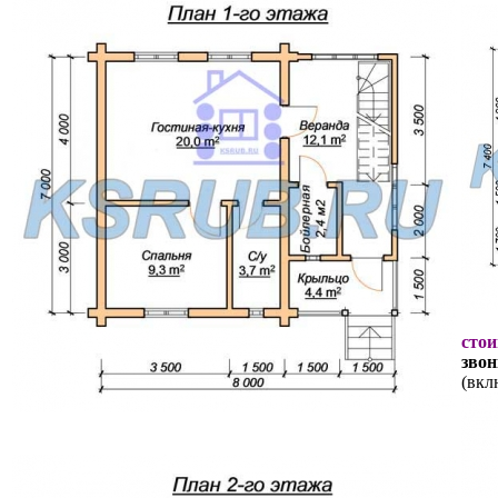
стои
звон
(вкл