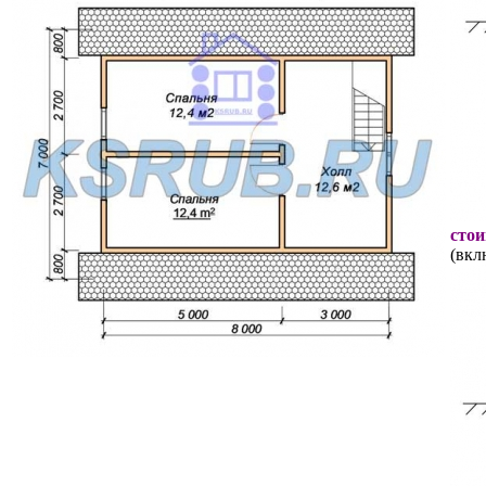
стои
(вкл