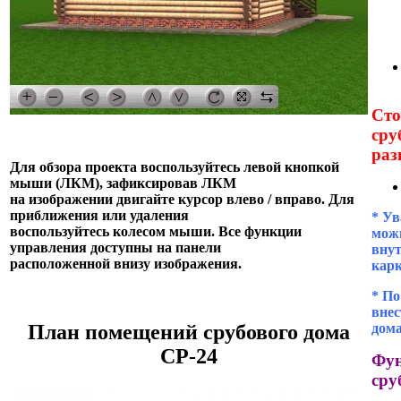
Сто
сру
раз
Для обзора проекта воспользуйтесь левой кнопкой
мыши (ЛКМ), зафиксировав ЛКМ
на изображении двигайте курсор влево / вправо. Для
приближения или удаления
* Ув
воспользуйтесь колесом мыши. Все функции
можн
управления доступны на панели
внут
расположенной внизу изображения.
кар
* П
внес
дома
План помещений срубового дома
СР-24
Фун
сру