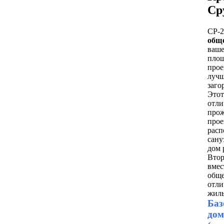
Ср
СР-2
обще
ваше
площ
прое
лучш
заго
Этот
отли
прож
прое
расп
сану
дом 
Втор
вмес
обще
отли
жиль
Баз
дом