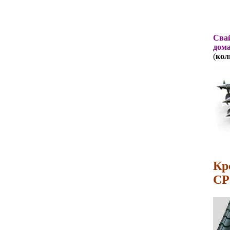
Свай
дома
(
кол
Кр
СР