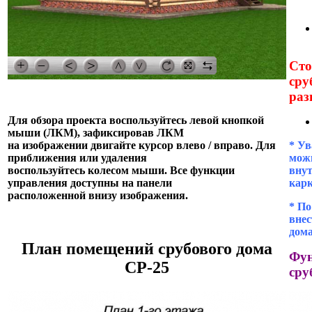
Сто
сру
раз
Для обзора проекта воспользуйтесь левой кнопкой
мыши (ЛКМ), зафиксировав ЛКМ
* Ув
на изображении двигайте курсор влево / вправо. Для
можн
приближения или удаления
внут
воспользуйтесь колесом мыши. Все функции
кар
управления доступны на панели
расположенной внизу изображения.
* П
внес
дома
План помещений срубового дома
Фун
СР-25
сру