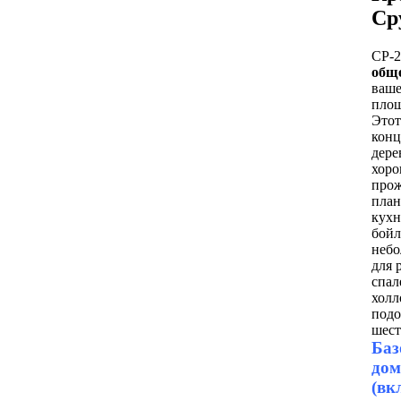
Ср
СР-2
общ
ваше
площ
Этот
конц
дере
хоро
прож
план
кухн
бойл
небо
для 
спал
холл
подо
шест
Баз
дом
(вк