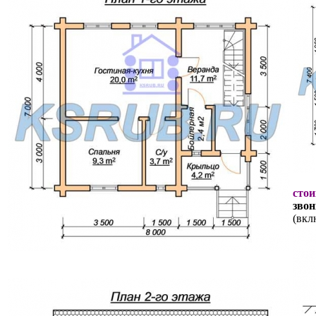
стои
звон
(вкл