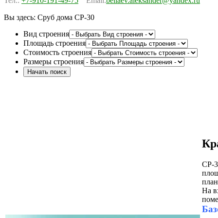
Тел.:
+7-910-191-49-75
Email:
beliaev.aleksander@yandex.ru
Вы здесь:
Сруб дома СР-30
Вид строения
Площадь строения
Стоимость строения
Размеры строения
Кр
СР-3
площ
план
На в
поме
Баз