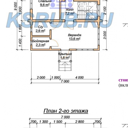
стои
(вкл