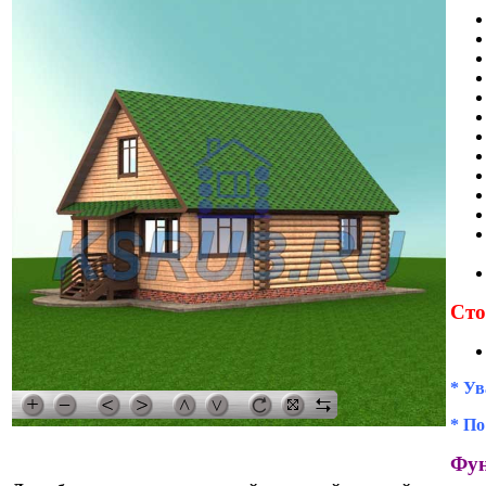
Сто
* Ув
* По
Фун