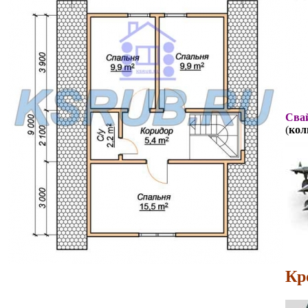
Свай
(
кол
Кр