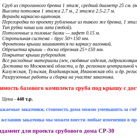
Сруб из строганного бревна 1 этаж, средний диаметр 25 см. (в
Высота потолков 1 этажа 2.7 м., 2 этажа 2.5-2.7 м.
Веранда каркасно-щитовая.
Перегородки по проекту рубленные из такого же бревна, 1 эта
Тип рубки чаша или лапа (любой).
Потолочные и половые балки — лафет 0.15 м.
Стропильная система – брус 50×150 мм.
Фронтоны крыши зашиваются по каркасу вагонкой.
Обрешетка крыши – доска обрезная 25×150 мм.
Покрытие крыши рубероидом.
Все расходные материалы (лен, скобяные изделия, гидроизоляци
Доставка по Московской области, и др. регионам центральной 
Калужская, Тульская, Владимирская, Ивановская обл. и др. реги
Разгрузочные работы и сборка на участке заказчика.
имость базового комплекта сруба под крышу с дос
Цена -
440 т.р.
ажаемые заказчики, стоимость дома можно уменьшить за счё
 желанию заказчика мы можем внести любые изменения в про
дамент для проекта срубового дома СР-30