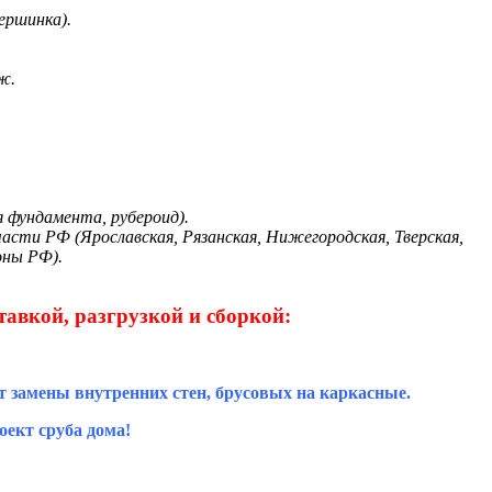
ершинка).
ж.
я фундамента, рубероид).
части РФ (Ярославская, Рязанская, Нижегородская, Тверская,
оны РФ).
тавкой, разгрузкой и сборкой:
т замены внутренних стен, брусовых на каркасные.
ект сруба дома!