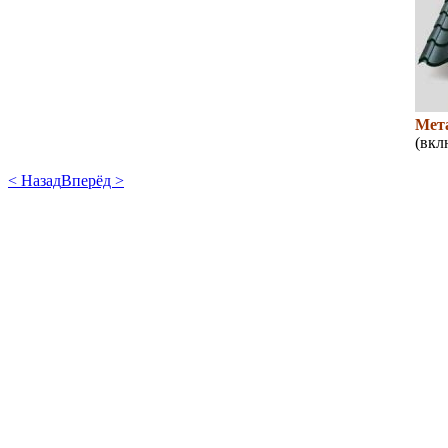
Мет
(вкл
< Назад
Вперёд >