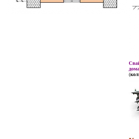
Свай
дома
(
кол