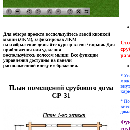
Для обзора проекта воспользуйтесь левой кнопкой
мыши (ЛКМ), зафиксировав ЛКМ
Сто
на изображении двигайте курсор влево / вправо. Для
сру
приближения или удаления
раз
воспользуйтесь колесом мыши. Все функции
управления доступны на панели
расположенной внизу изображения.
* Ув
можн
внут
План помещений срубового дома
кар
СР-31
* П
внес
дома
Фун
сру