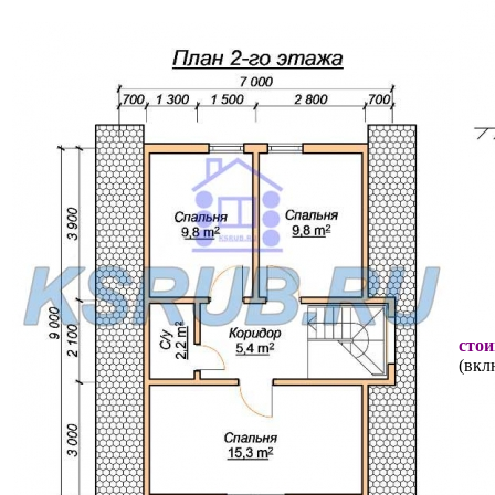
стои
(вкл