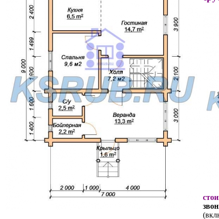
стои
звон
(вкл