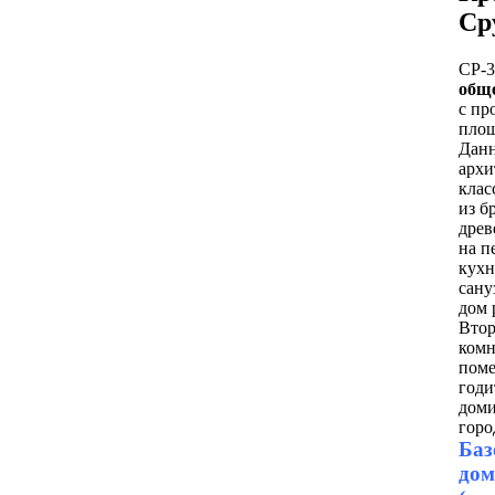
Ср
СР-3
обще
с пр
площ
Данн
архи
клас
из б
древ
на п
кухн
сану
дом 
Втор
комн
поме
годи
доми
горо
Баз
дом